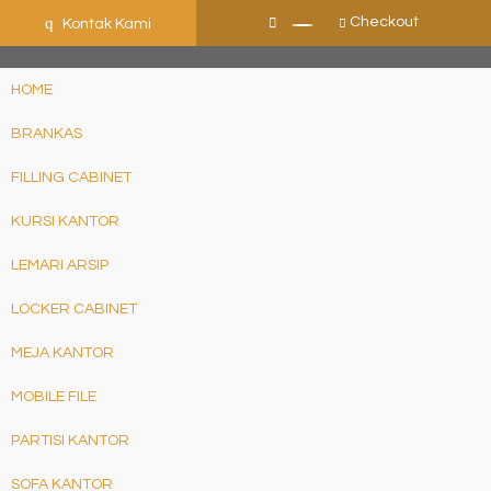
ShHJDjQkcPDuLJpz5vo9xB9ewDNF0CFUN1SBEXTVeWo
q
Checkout
Kontak Kami
HOME
BRANKAS
FILLING CABINET
KURSI KANTOR
LEMARI ARSIP
LOCKER CABINET
MEJA KANTOR
MOBILE FILE
PARTISI KANTOR
SOFA KANTOR