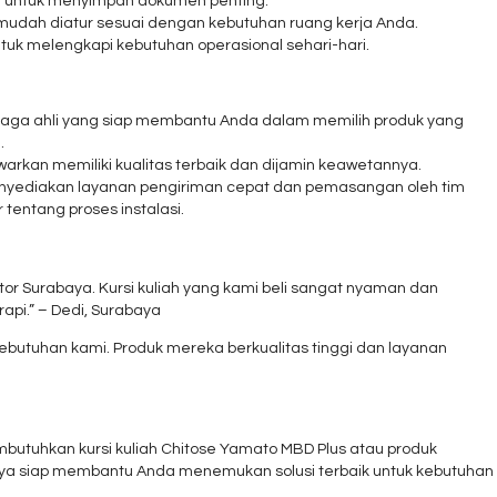
an untuk menyimpan dokumen penting.
an mudah diatur sesuai dengan kebutuhan ruang kerja Anda.
tuk melengkapi kebutuhan operasional sehari-hari.
 tenaga ahli yang siap membantu Anda dalam memilih produk yang
.
arkan memiliki kualitas terbaik dan dijamin keawetannya.
nyediakan layanan pengiriman cepat dan pemasangan oleh tim
 tentang proses instalasi.
or Surabaya. Kursi kuliah yang kami beli sangat nyaman dan
api.” – Dedi, Surabaya
utuhan kami. Produk mereka berkualitas tinggi dan layanan
utuhkan kursi kuliah Chitose Yamato MBD Plus atau produk
baya siap membantu Anda menemukan solusi terbaik untuk kebutuhan