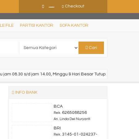
Checkout
LE FILE
PARTISI KANTOR
SOFA KANTOR
Cari
u jam 08.30 s/d jam 14.00, Minggu & Hari Besar Tutup
INFO BANK
BCA
6265088256
Rek.
An. Linda Dwi Nuryanti
BRI
3145-01-024237-
Rek.