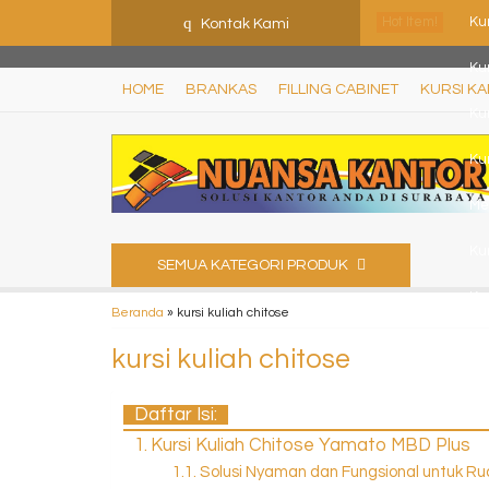
ShHJDjQkcPDuLJpz5vo9xB9ewDNF0CFUN1SBEXTVeWo
q
Hot Item!
Kur
Kontak Kami
Kur
HOME
BRANKAS
FILLING CABINET
KURSI K
Kur
Kur
Me
Kur
SEMUA KATEGORI PRODUK
Kur
Beranda
»
kursi kuliah chitose
kursi kuliah chitose
Daftar Isi:
Kursi Kuliah Chitose Yamato MBD Plus
Solusi Nyaman dan Fungsional untuk Ru