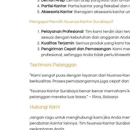
Lemari Arsip
: Lemari arsip yang kuat dan am
Partisi Kantor
: Partisi kantor yang fleksibel d
Aksesoris Kantor
: Beragam aksesoris kantor un
Mengapa Memilih Nuansa Kantor Surabaya?
Pelayanan Profesional
: Tim kami terdiri dari
sesuai dengan kebutuhan dan anggaran Anda
Kualitas Terjamin
: Semua produk yang kami taw
Pengiriman Cepat dan Pemasangan
: Kami me
profesional, sehingga Anda tidak perlu khawatir
Testimoni Pelanggan
“Kami sangat puas dengan layanan dari Nuansa Kant
berkualitas. Proses pemasangannya juga cepat dan r
“Nuansa Kantor Surabaya benar-benar memahami keb
pelanggan mereka luar biasa.” – Rina, Sidoarjo
Hubungi Kami
Jangan ragu untuk menghubungi kami jika Anda memb
perabotan kantor lainnya. Tim Nuansa Kantor Sura
perkantoran Anda.