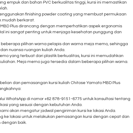
ng empuk dan bahan PVC berkualitas tinggi, kursi ini memastikan
lah.
menggunakan finishing powder coating yang membuat permukaan
ak mudah berkarat.
ato MBD Plus dirancang dengan memperhatikan aspek ergonomis
Hal ini sangat penting untuk menjaga kesehatan punggung dan
lam beberapa pilihan warna pelapis dan warna meja memo, sehingga
dan nuansa ruangan kuliah Anda.
mo yang terbuat dari plastik berkualitas, kursi ini memudahkan
uliahan. Meja memo juga tersedia dalam beberapa pilihan warna.
elian dan pemasangan kursi kuliah Chitose Yamato MBD Plus
angkahnya:
alui WhatsApp di nomor +62 878-9151-6775 untuk konsultasi tentang
ifikasi yang sesuai dengan kebutuhan Anda.
kami akan mengatur jadwal pengiriman kursi ke lokasi Anda.
ang ke lokasi untuk melakukan pemasangan kursi dengan cepat dan
 dengan baik.