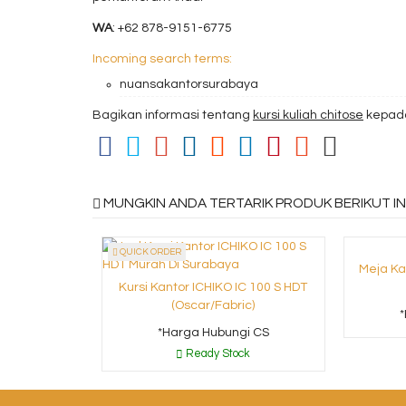
WA
: +62 878-9151-6775
Incoming search terms:
nuansakantorsurabaya
Bagikan informasi tentang
kursi kuliah chitose
kepada
MUNGKIN ANDA TERTARIK PRODUK BERIKUT INI
QUICK ORDER
Meja Ka
Kursi Kantor ICHIKO IC 100 S HDT
(Oscar/Fabric)
*Harga Hubungi CS
Ready Stock