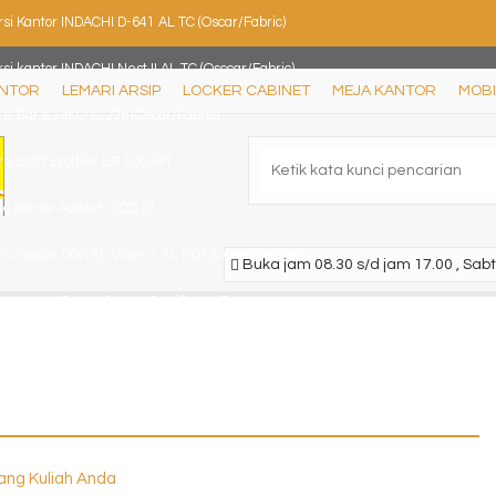
si Kantor INDACHI D-641 AL TC (Oscar/Fabric)
si kantor INDACHI Nest II AL TC (Osccar/Fabric)
ANTOR
LEMARI ARSIP
LOCKER CABINET
MEJA KANTOR
MOBI
si Bar ICHIKO IC 236 (Oscar/Fabric)
si Staff Brother BR 506 AM
ja Kantor Aditech SDD 01
si Kantor DONATI Voxer 1 AL HDT (Oscar/Fabric)
Buka jam 08.30 s/d jam 17.00 , Sabt
si kantor Donati Clouse 1 N (Oscar/Fabric)
ang Kuliah Anda