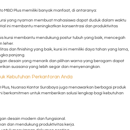
ato MBD Plus memiliki banyak manfaat, di antaranya:
Kursi yang nyaman membuat mahasiswa dapat duduk dalam waktu
Hal ini membantu meningkatkan konsentrasi dan produktivitas
mis kursi membantu mendukung postur tubuh yang baik, mencegah
 leher.
tas dan finishing yang baik, kursi ini memiliki daya tahan yang lama,
ngka panjang.
engan desain yang menarik dan pilihan warna yang beragam dapat
erikan suasana yang lebih segar dan menyenangkan.
tuk Kebutuhan Perkantoran Anda
D Plus, Nuansa Kantor Surabaya juga menawarkan berbagai produk
Kami berkomitmen untuk memberikan solusi lengkap bagi kebutuhan
ngan desain modern dan fungsional.
man dan mendukung produktivitas kerja.