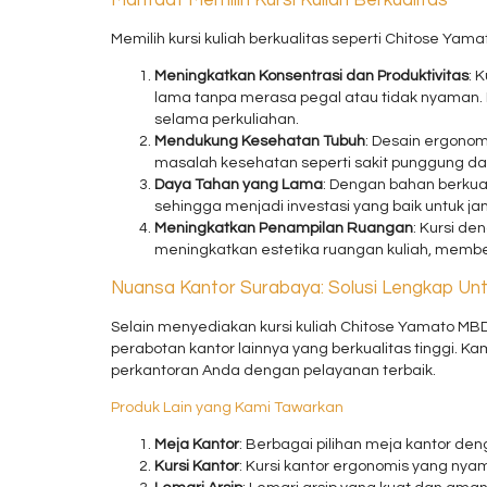
Memilih kursi kuliah berkualitas seperti Chitose Yam
Meningkatkan Konsentrasi dan Produktivitas
: 
lama tanpa merasa pegal atau tidak nyaman. 
selama perkuliahan.
Mendukung Kesehatan Tubuh
: Desain ergono
masalah kesehatan seperti sakit punggung dan
Daya Tahan yang Lama
: Dengan bahan berkuali
sehingga menjadi investasi yang baik untuk ja
Meningkatkan Penampilan Ruangan
: Kursi d
meningkatkan estetika ruangan kuliah, memb
Nuansa Kantor Surabaya: Solusi Lengkap Un
Selain menyediakan kursi kuliah Chitose Yamato MB
perabotan kantor lainnya yang berkualitas tinggi. 
perkantoran Anda dengan pelayanan terbaik.
Produk Lain yang Kami Tawarkan
Meja Kantor
: Berbagai pilihan meja kantor de
Kursi Kantor
: Kursi kantor ergonomis yang nya