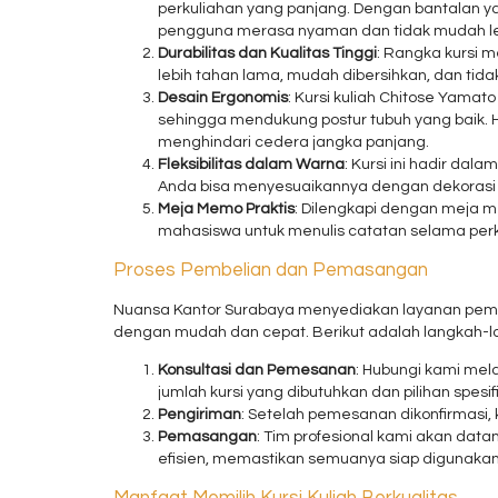
perkuliahan yang panjang. Dengan bantalan ya
pengguna merasa nyaman dan tidak mudah le
Durabilitas dan Kualitas Tinggi
: Rangka kursi 
lebih tahan lama, mudah dibersihkan, dan tid
Desain Ergonomis
: Kursi kuliah Chitose Yam
sehingga mendukung postur tubuh yang baik. 
menghindari cedera jangka panjang.
Fleksibilitas dalam Warna
: Kursi ini hadir da
Anda bisa menyesuaikannya dengan dekorasi 
Meja Memo Praktis
: Dilengkapi dengan meja me
mahasiswa untuk menulis catatan selama perk
Proses Pembelian dan Pemasangan
Nuansa Kantor Surabaya menyediakan layanan pemb
dengan mudah dan cepat. Berikut adalah langkah-l
Konsultasi dan Pemesanan
: Hubungi kami mel
jumlah kursi yang dibutuhkan dan pilihan spes
Pengiriman
: Setelah pemesanan dikonfirmasi, 
Pemasangan
: Tim profesional kami akan dat
efisien, memastikan semuanya siap digunakan
Manfaat Memilih Kursi Kuliah Berkualitas