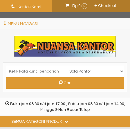
ShHJDjQkcPDuLJpz5vo9xB9ewDNF0CFUN1SBEXTVeWo
q
Rp 0
Checkout
0
Kontak Kami
MENU NAVIGASI
Cari
Buka jam 08.30 s/d jam 17.00 , Sabtu jam 08.30 s/d jam 14.00,
Minggu & Hari Besar Tutup
SEMUA KATEGORI PRODUK