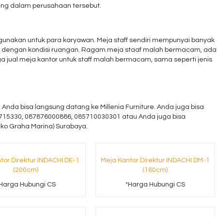
ing dalam perusahaan tersebut.
digunakan untuk para karyawan. Meja staff sendiri mempunyai banyak
an dengan kondisi ruangan. Ragam meja staaf malah bermacam, ada
a jual meja kantor untuk staff malah bermacam, sama seperti jenis
i Anda bisa langsung datang ke Millenia Furniture. Anda juga bisa
15330, 087876000886, 085710030301 atau Anda juga bisa
Ruko Graha Marina) Surabaya.
tor Direktur INDACHI DE-1
Meja Kantor Direktur INDACHI DM-1
(200cm)
(160cm)
Harga Hubungi CS
*Harga Hubungi CS