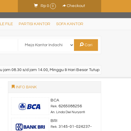
Rp 0
Checkout
0
LE FILE
PARTISI KANTOR
SOFA KANTOR
Cari
u jam 08.30 s/d jam 14.00, Minggu & Hari Besar Tutup
INFO BANK
BCA
6265088256
Rek.
An. Linda Dwi Nuryanti
BRI
3145-01-024237-
Rek.