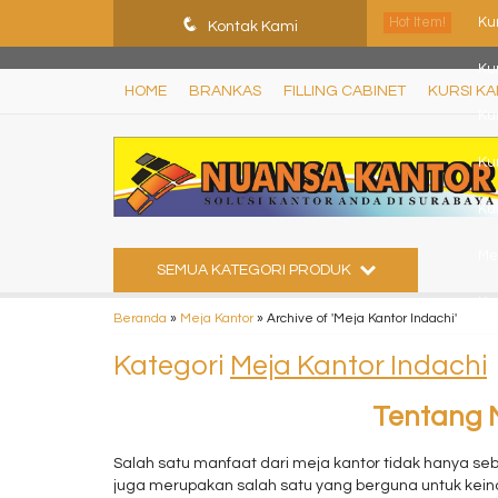
ShHJDjQkcPDuLJpz5vo9xB9ewDNF0CFUN1SBEXTVeWo
q
Hot Item!
Kur
Kontak Kami
Kur
HOME
BRANKAS
FILLING CABINET
KURSI K
Kur
Ku
Kur
Me
SEMUA KATEGORI PRODUK
Ku
Beranda
»
Meja Kantor
»
Archive of 'Meja Kantor Indachi'
Kur
Kategori
Meja Kantor Indachi
Tentang M
Salah satu manfaat dari meja kantor tidak hanya seb
juga merupakan salah satu yang berguna untuk keinda