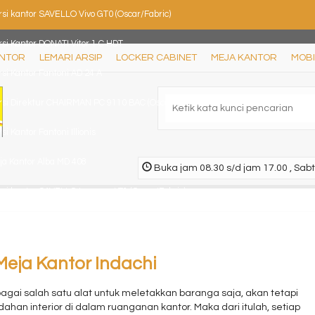
si kantor SAVELLO Vivo GT0 (Oscar/Fabric)
si Kantor DONATI Vitor 1 C HDT
ANTOR
LEMARI ARSIP
LOCKER CABINET
MEJA KANTOR
MOBI
si Kantor Fantoni AD 24 A
rsi Direktur CHAIRMAN PC 9110 BAC (Oscar/Fabric)
si Kantor Fantoni Illionis
ja Kantor Alba MD 408
Buka jam 08.30 s/d jam 17.00 , Sabt
rsi kantor SAVELLO Impresa LT1 (Oscar/Fabric)
si Kantor Fantoni Marco
eja Kantor Indachi
agai salah satu alat untuk meletakkan baranga saja, akan tetapi
han interior di dalam ruanganan kantor. Maka dari itulah, setiap