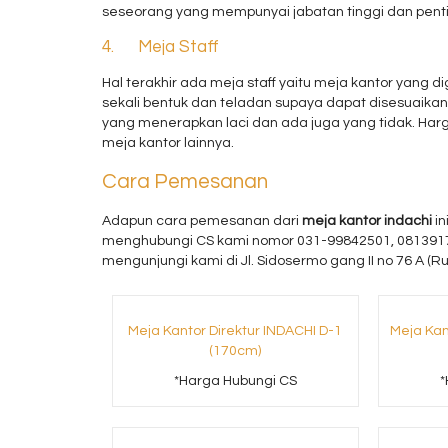
seseorang yang mempunyai jabatan tinggi dan pent
4. Meja Staff
Hal terakhir ada meja staff yaitu meja kantor yang 
sekali bentuk dan teladan supaya dapat disesuaik
yang menerapkan laci dan ada juga yang tidak. Harg
meja kantor lainnya.
Cara Pemesanan
Adapun cara pemesanan dari
meja kantor indachi
in
menghubungi CS kami nomor 031-99842501, 0813917
mengunjungi kami di Jl. Sidosermo gang II no 76 A (
Meja Kantor Direktur INDACHI D-1
Meja Kan
(170cm)
*Harga Hubungi CS
*