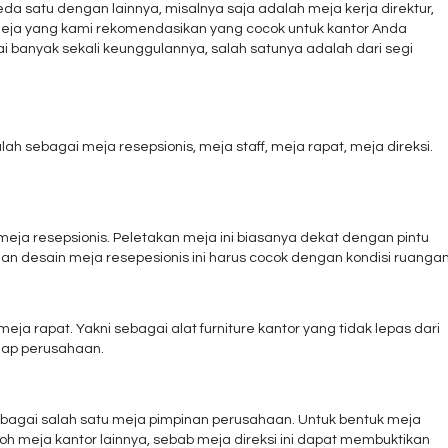
eda satu dengan lainnya, misalnya saja adalah meja kerja direktur,
meja yang kami rekomendasikan yang cocok untuk kantor Anda
ai banyak sekali keunggulannya, salah satunya adalah dari segi
alah sebagai meja resepsionis, meja staff, meja rapat, meja direksi.
 meja resepsionis. Peletakan meja ini biasanya dekat dengan pintu
dan desain meja resepesionis ini harus cocok dengan kondisi ruangan
meja rapat. Yakni sebagai alat furniture kantor yang tidak lepas dari
tiap perusahaan.
sebagai salah satu meja pimpinan perusahaan. Untuk bentuk meja
toh meja kantor lainnya, sebab meja direksi ini dapat membuktikan