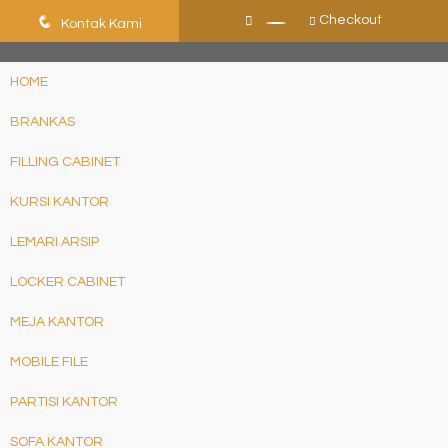
ShHJDjQkcPDuLJpz5vo9xB9ewDNF0CFUN1SBEXTVeWo
q
Checkout
Kontak Kami
HOME
BRANKAS
FILLING CABINET
KURSI KANTOR
LEMARI ARSIP
LOCKER CABINET
MEJA KANTOR
MOBILE FILE
PARTISI KANTOR
SOFA KANTOR