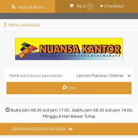
ShHJDjQkcPDuLJpz5vo9xB9ewDNF0CFUN1SBEXTVeWo
q
Rp 0
Checkout
0
Kontak Kami
MENU NAVIGASI
Cari
Buka jam 08.30 s/d jam 17.00 , Sabtu jam 08.30 s/d jam 14.00,
Minggu & Hari Besar Tutup
SEMUA KATEGORI PRODUK