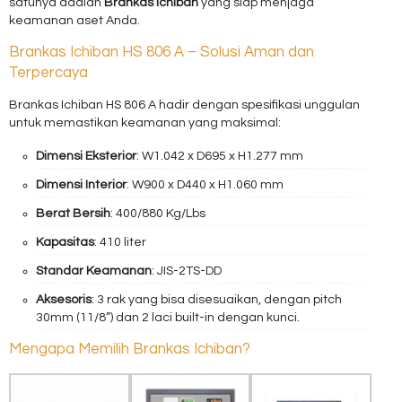
satunya adalah
Brankas Ichiban
yang siap menjaga
keamanan aset Anda.
Brankas Ichiban HS 806 A – Solusi Aman dan
Terpercaya
Brankas Ichiban HS 806 A hadir dengan spesifikasi unggulan
untuk memastikan keamanan yang maksimal:
Dimensi Eksterior
: W1.042 x D695 x H1.277 mm
Dimensi Interior
: W900 x D440 x H1.060 mm
Berat Bersih
: 400/880 Kg/Lbs
Kapasitas
: 410 liter
Standar Keamanan
: JIS-2TS-DD
Aksesoris
: 3 rak yang bisa disesuaikan, dengan pitch
30mm (11/8”) dan 2 laci built-in dengan kunci.
Mengapa Memilih Brankas Ichiban?