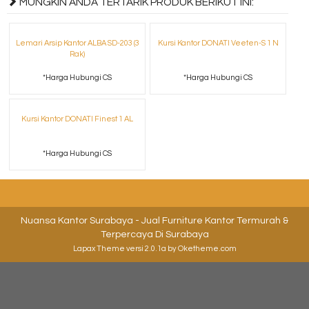
MUNGKIN ANDA TERTARIK PRODUK BERIKUT INI:
Lemari Arsip Kantor ALBA SD-203 (3
Kursi Kantor DONATI Veeten-S 1 N
Rak)
*Harga Hubungi CS
*Harga Hubungi CS
Kursi Kantor DONATI Finest 1 AL
*Harga Hubungi CS
Nuansa Kantor Surabaya - Jual Furniture Kantor Termurah &
Terpercaya Di Surabaya
Lapax Theme
versi 2.0.1a by Oketheme.com