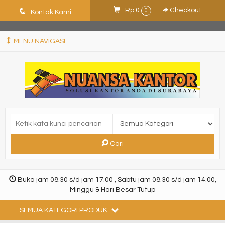
ShHJDjQkcPDuLJpz5vo9xB9ewDNF0CFUN1SBEXTVeWo
q
Rp 0
Checkout
0
Kontak Kami
MENU NAVIGASI
Cari
Buka jam 08.30 s/d jam 17.00 , Sabtu jam 08.30 s/d jam 14.00,
Minggu & Hari Besar Tutup
SEMUA KATEGORI PRODUK