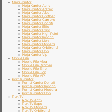
Meja Kantor
Meja Kantor Activ
Meja Kantor Aditec
Meja Kantor Alba
Meja Kantor Brother
Meja Kantor Carrera
Meja Kantor Donati
Meja Kantor Elite
Meja Kantor Expo
Meja Kantor High Point
Meja Kantor Indachi
Meja Kantor Lion
Meja Kantor Modera
Meja Kantor Orbitrend
Meja Kantor Uno
Meja Kantor Vip
Mobile File
Mobile File Alba
Mobile File Brother
Mobile File Elite
Mobile File Lion
Mobile File VIP
Partisi Kantor
Partisi Kantor Donati
Partisi Kantor Indachi
Partisi Kantor Modera
Partisi Kantor Uno
Rak TV
Rak TV Activ
Rak TV Expo
Rak TV Modera
Rak TV Orbitrend