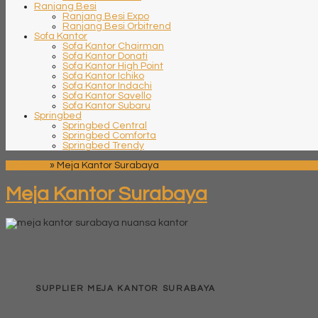
Ranjang Besi
Ranjang Besi Expo
Ranjang Besi Orbitrend
Sofa Kantor
Sofa Kantor Chairman
Sofa Kantor Donati
Sofa Kantor High Point
Sofa Kantor Ichiko
Sofa Kantor Indachi
Sofa Kantor Savello
Sofa Kantor Subaru
Springbed
Springbed Central
Springbed Comforta
Springbed Trendy
Beranda
»
Meja Kantor Surabaya
Meja Kantor Surabaya
SUPPLIER MEJA KANTOR SURABAYA