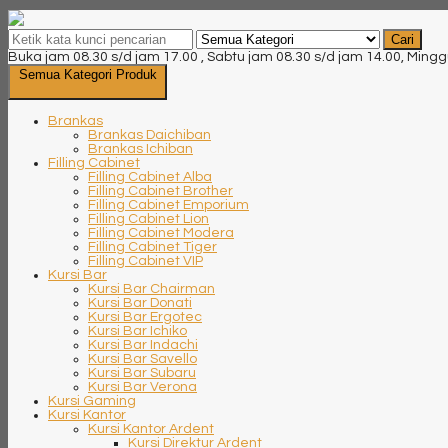
Cari
Buka jam 08.30 s/d jam 17.00 , Sabtu jam 08.30 s/d jam 14.00, Mingg
Semua Kategori Produk
Brankas
Brankas Daichiban
Brankas Ichiban
Filling Cabinet
Filling Cabinet Alba
Filling Cabinet Brother
Filling Cabinet Emporium
Filling Cabinet Lion
Filling Cabinet Modera
Filling Cabinet Tiger
Filling Cabinet VIP
Kursi Bar
Kursi Bar Chairman
Kursi Bar Donati
Kursi Bar Ergotec
Kursi Bar Ichiko
Kursi Bar Indachi
Kursi Bar Savello
Kursi Bar Subaru
Kursi Bar Verona
Kursi Gaming
Kursi Kantor
Kursi Kantor Ardent
Kursi Direktur Ardent