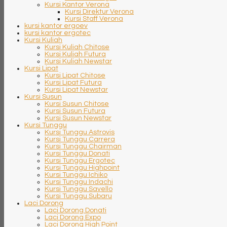
Kursi Kantor Verona
Kursi Direktur Verona
Kursi Staff Verona
kursi kantor ergoev
kursi kantor ergotec
Kursi Kuliah
Kursi Kuliah Chitose
Kursi Kuliah Futura
Kursi Kuliah Newstar
Kursi Lipat
Kursi Lipat Chitose
Kursi Lipat Futura
Kursi Lipat Newstar
Kursi Susun
Kursi Susun Chitose
Kursi Susun Futura
Kursi Susun Newstar
Kursi Tunggu
Kursi Tunggu Astrovis
Kursi Tunggu Carrera
Kursi Tunggu Chairman
Kursi Tunggu Donati
Kursi Tunggu Ergotec
Kursi Tunggu Highpoint
Kursi Tunggu Ichiko
Kursi Tunggu Indachi
Kursi Tunggu Savello
Kursi Tunggu Subaru
Laci Dorong
Laci Dorong Donati
Laci Dorong Expo
Laci Dorong High Point