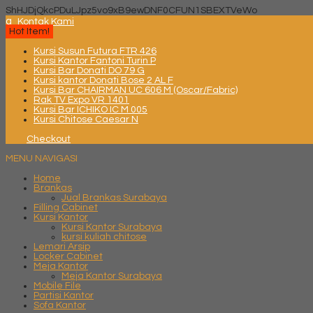
ShHJDjQkcPDuLJpz5vo9xB9ewDNF0CFUN1SBEXTVeWo
q
Kontak Kami
Hot Item!
Kursi Susun Futura FTR 426
Kursi Kantor Fantoni Turin P
Kursi Bar Donati DO 79 G
Kursi kantor Donati Bose 2 AL F
Kursi Bar CHAIRMAN UC 606 M (Oscar/Fabric)
Rak TV Expo VR 1401
Kursi Bar ICHIKO IC M 005
Kursi Chitose Caesar N
Checkout
MENU NAVIGASI
Home
Brankas
Jual Brankas Surabaya
Filling Cabinet
Kursi Kantor
Kursi Kantor Surabaya
kursi kuliah chitose
Lemari Arsip
Locker Cabinet
Meja Kantor
Meja Kantor Surabaya
Mobile File
Partisi Kantor
Sofa Kantor