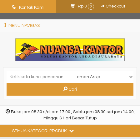
ShHJDjQkcPDuLJpz5vo9xB9ewDNF0CFUN1SBEXTVeWo
q
Rp 0
Checkout
0
Kontak Kami
MENU NAVIGASI
Cari
Buka jam 08.30 s/d jam 17.00 , Sabtu jam 08.30 s/d jam 14.00,
Minggu & Hari Besar Tutup
SEMUA KATEGORI PRODUK