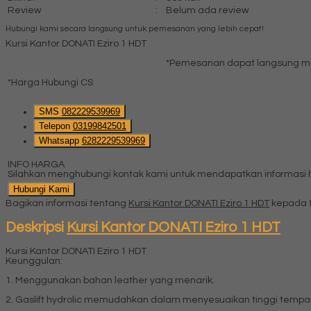
Review
:
Belum ada review
Hubungi kami secara langsung untuk pemesanan yang lebih cepat!
Kursi Kantor DONATI Eziro 1 HDT
*Pemesanan dapat langsung men
*Harga Hubungi CS
SMS
082229539969
Telepon
03199842501
Whatsapp
6282229539969
INFO HARGA
Silahkan menghubungi kontak kami untuk mendapatkan informasi ha
Hubungi Kami
Bagikan informasi tentang
Kursi Kantor DONATI Eziro 1 HDT
kepada t
Deskripsi
Kursi Kantor DONATI Eziro 1 HDT
Kursi Kantor DONATI Eziro 1 HDT
Keunggulan:
1. Menggunakan bahan leather yang menarik.
2. Gaslift hydrolic memudahkan dalam menyesuaikan tinggi tempa