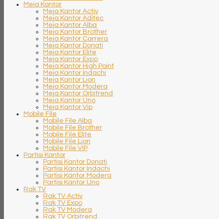
Meja Kantor
Meja Kantor Activ
Meja Kantor Aditec
Meja Kantor Alba
Meja Kantor Brother
Meja Kantor Carrera
Meja Kantor Donati
Meja Kantor Elite
Meja Kantor Expo
Meja Kantor High Point
Meja Kantor Indachi
Meja Kantor Lion
Meja Kantor Modera
Meja Kantor Orbitrend
Meja Kantor Uno
Meja Kantor Vip
Mobile File
Mobile File Alba
Mobile File Brother
Mobile File Elite
Mobile File Lion
Mobile File VIP
Partisi Kantor
Partisi Kantor Donati
Partisi Kantor Indachi
Partisi Kantor Modera
Partisi Kantor Uno
Rak TV
Rak TV Activ
Rak TV Expo
Rak TV Modera
Rak TV Orbitrend