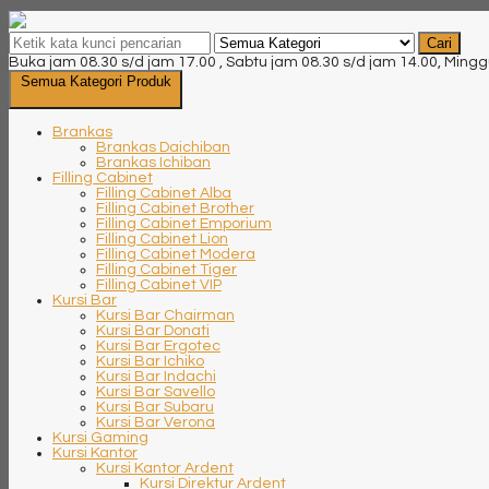
Cari
Buka jam 08.30 s/d jam 17.00 , Sabtu jam 08.30 s/d jam 14.00, Mingg
Semua Kategori Produk
Brankas
Brankas Daichiban
Brankas Ichiban
Filling Cabinet
Filling Cabinet Alba
Filling Cabinet Brother
Filling Cabinet Emporium
Filling Cabinet Lion
Filling Cabinet Modera
Filling Cabinet Tiger
Filling Cabinet VIP
Kursi Bar
Kursi Bar Chairman
Kursi Bar Donati
Kursi Bar Ergotec
Kursi Bar Ichiko
Kursi Bar Indachi
Kursi Bar Savello
Kursi Bar Subaru
Kursi Bar Verona
Kursi Gaming
Kursi Kantor
Kursi Kantor Ardent
Kursi Direktur Ardent