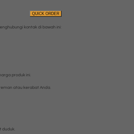
QUICK ORDER
ghubungi kontak di bawah ini:
rga produk ini.
eman atau kerabat Anda.
t duduk.