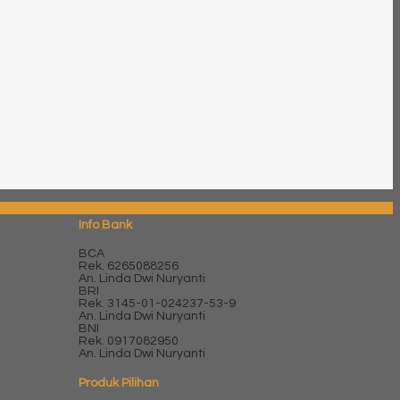
Info Bank
BCA
Rek.
6265088256
An. Linda Dwi Nuryanti
BRI
Rek.
3145-01-024237-53-9
An. Linda Dwi Nuryanti
BNI
Rek.
0917082950
An. Linda Dwi Nuryanti
Produk Pilihan