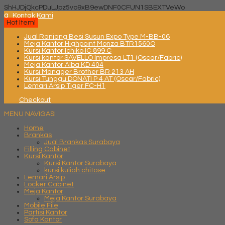
ShHJDjQkcPDuLJpz5vo9xB9ewDNF0CFUN1SBEXTVeWo
q
Kontak Kami
Hot Item!
Jual Ranjang Besi Susun Expo Type M-BB-06
Meja Kantor Highpoint Monza BTR1560O
Kursi Kantor Ichiko IC 899 C
Kursi kantor SAVELLO Impresa LT1 (Oscar/Fabric)
Meja Kantor Alba KD 404
Kursi Manager Brother BR 213 AH
Kursi Tunggu DONATI P 4 AT (Oscar/Fabric)
Lemari Arsip Tiger FC-H1
Checkout
MENU NAVIGASI
Home
Brankas
Jual Brankas Surabaya
Filling Cabinet
Kursi Kantor
Kursi Kantor Surabaya
kursi kuliah chitose
Lemari Arsip
Locker Cabinet
Meja Kantor
Meja Kantor Surabaya
Mobile File
Partisi Kantor
Sofa Kantor