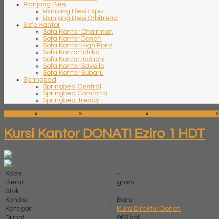
Ranjang Besi
Ranjang Besi Expo
Ranjang Besi Orbitrend
Sofa Kantor
Sofa Kantor Chairman
Sofa Kantor Donati
Sofa Kantor High Point
Sofa Kantor Ichiko
Sofa Kantor Indachi
Sofa Kantor Savello
Sofa Kantor Subaru
Springbed
Springbed Central
Springbed Comforta
Springbed Trendy
Beranda
»
Kursi Kantor
»
Kursi Kantor Donati
»
Kursi Direktur Donati
Kursi Kantor DONATI Eziro 1 HDT
Kode
:
-
Berat
:
gram
Stok
:
Kondisi
:
Baru
Kategori
:
Kursi Direktur Donati
Dilihat
:
963 kali