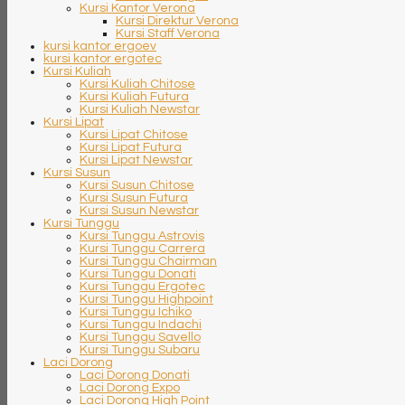
Kursi Kantor Verona
Kursi Direktur Verona
Kursi Staff Verona
kursi kantor ergoev
kursi kantor ergotec
Kursi Kuliah
Kursi Kuliah Chitose
Kursi Kuliah Futura
Kursi Kuliah Newstar
Kursi Lipat
Kursi Lipat Chitose
Kursi Lipat Futura
Kursi Lipat Newstar
Kursi Susun
Kursi Susun Chitose
Kursi Susun Futura
Kursi Susun Newstar
Kursi Tunggu
Kursi Tunggu Astrovis
Kursi Tunggu Carrera
Kursi Tunggu Chairman
Kursi Tunggu Donati
Kursi Tunggu Ergotec
Kursi Tunggu Highpoint
Kursi Tunggu Ichiko
Kursi Tunggu Indachi
Kursi Tunggu Savello
Kursi Tunggu Subaru
Laci Dorong
Laci Dorong Donati
Laci Dorong Expo
Laci Dorong High Point