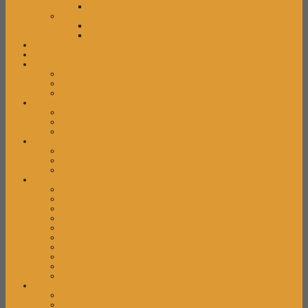
Kursi Staff Tiger
Kursi Kantor Verona
Kursi Direktur Verona
Kursi Staff Verona
kursi kantor ergoev
kursi kantor ergotec
Kursi Kuliah
Kursi Kuliah Chitose
Kursi Kuliah Futura
Kursi Kuliah Newstar
Kursi Lipat
Kursi Lipat Chitose
Kursi Lipat Futura
Kursi Lipat Newstar
Kursi Susun
Kursi Susun Chitose
Kursi Susun Futura
Kursi Susun Newstar
Kursi Tunggu
Kursi Tunggu Astrovis
Kursi Tunggu Carrera
Kursi Tunggu Chairman
Kursi Tunggu Donati
Kursi Tunggu Ergotec
Kursi Tunggu Highpoint
Kursi Tunggu Ichiko
Kursi Tunggu Indachi
Kursi Tunggu Savello
Kursi Tunggu Subaru
Laci Dorong
Laci Dorong Donati
Laci Dorong Expo