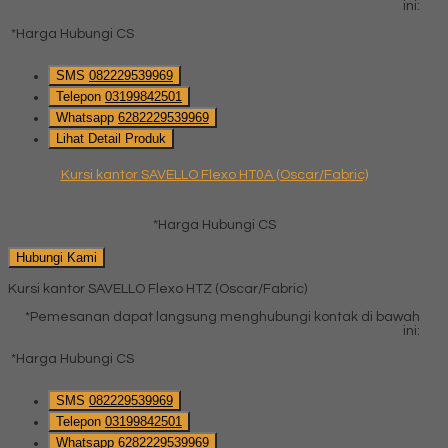
ini:
*Harga Hubungi CS
SMS
082229539969
Telepon
03199842501
Whatsapp
6282229539969
Lihat Detail Produk
Kursi kantor SAVELLO Flexo HT0A (Oscar/Fabric)
*Harga Hubungi CS
Hubungi Kami
Kursi kantor SAVELLO Flexo HTZ (Oscar/Fabric)
*Pemesanan dapat langsung menghubungi kontak di bawah
ini:
*Harga Hubungi CS
SMS
082229539969
Telepon
03199842501
Whatsapp
6282229539969