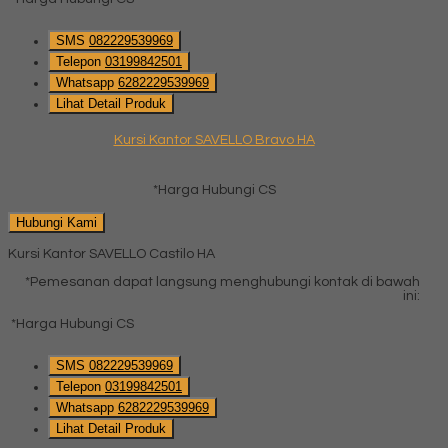
SMS
082229539969
Telepon
03199842501
Whatsapp
6282229539969
Lihat Detail Produk
Kursi Kantor SAVELLO Bravo HA
*Harga Hubungi CS
Hubungi Kami
Kursi Kantor SAVELLO Castilo HA
*Pemesanan dapat langsung menghubungi kontak di bawah
ini:
*Harga Hubungi CS
SMS
082229539969
Telepon
03199842501
Whatsapp
6282229539969
Lihat Detail Produk