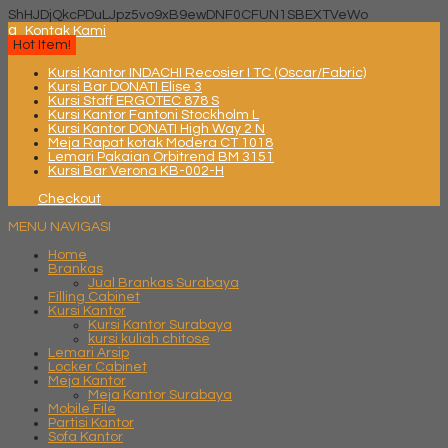
ShHJDjQkcPDuLJpz5vo9xB9ewDNF0CFUN1SBEXTVeWo
q
Kontak Kami
Hot Item!
Kursi Kantor INDACHI Recosier I TC (Oscar/Fabric)
Kursi Bar DONATI Elise 3
Kursi Staff ERGOTEC 878 S
Kursi Kantor Fantoni Stockholm L
Kursi Kantor DONATI High Way 2 N
Meja Rapat kotak Modera CT 1018
Lemari Pakaian Orbitrend BM 3151
Kursi Bar Verona KB-002-H
Checkout
MENU NAVIGASI
Home
Brankas
Jual Brankas Surabaya
Filling Cabinet
Kursi Kantor
Kursi Kantor Surabaya
kursi kuliah chitose
Lemari Arsip
Locker Cabinet
Meja Kantor
Meja Kantor Surabaya
Mobile File
Partisi Kantor
Sofa Kantor