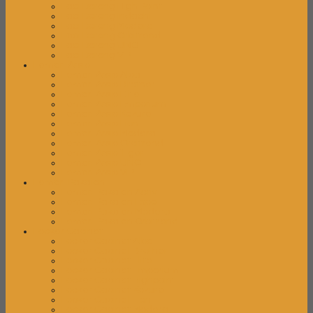
Laci Dorong High Point
Laci Dorong Indachi
Laci Dorong Modera
Laci Dorong Orbitrend
Laci Dorong UNO
Laci Dorong VIP
Lemari Arsip
Lemari Arsip Alba
Lemari Arsip Brother
Lemari Arsip Elite
Lemari Arsip Emporium
Lemari Arsip Kozure
Lemari Arsip Lion
Lemari Arsip Modera
Lemari Arsip Orbitrend
Lemari Arsip Tiger
Lemari Arsip UNO
Lemari Arsip VIP
Lemari Pakaian
Lemari Pakaian Activ
Lemari Pakaian Expo
Lemari Pakaian Modera
Lemari Pakaian Orbitrend
Locker Cabinet
Locker Cabinet Alba
Locker Cabinet Brother
Locker Cabinet Elite
Locker Cabinet Emporium
Locker Cabinet Highpoint
Locker Cabinet Kozure
Locker Cabinet Lion
Locker Cabinet Modera