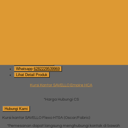
*Harga Hubungi CS
Hubungi Kami
Kursi Kantor SAVELLO Empire HCA
*Pemesanan dapat langsung menghubungi kontak di bawah
ini:
*Harga Hubungi CS
SMS
082229539969
Telepon
03199842501
Whatsapp
6282229539969
Lihat Detail Produk
Kursi Kantor SAVELLO Empire HCA
*Harga Hubungi CS
Hubungi Kami
Kursi kantor SAVELLO Flexo HT0A (Oscar/Fabric)
*Pemesanan dapat langsung menghubungi kontak di bawah