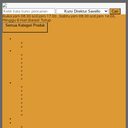
Cari
Buka jam 08.30 s/d jam 17.00 , Sabtu jam 08.30 s/d jam 14.00,
Minggu & Hari Besar Tutup
Semua Kategori Produk
Brankas
Brankas Daichiban
Brankas Ichiban
Filling Cabinet
Filling Cabinet Alba
Filling Cabinet Brother
Filling Cabinet Emporium
Filling Cabinet Lion
Filling Cabinet Modera
Filling Cabinet Tiger
Filling Cabinet VIP
Kursi Bar
Kursi Bar Chairman
Kursi Bar Donati
Kursi Bar Ergotec
Kursi Bar Ichiko
Kursi Bar Indachi
Kursi Bar Savello
Kursi Bar Subaru
Kursi Bar Verona
Kursi Gaming
Kursi Kantor
Kursi Kantor Ardent