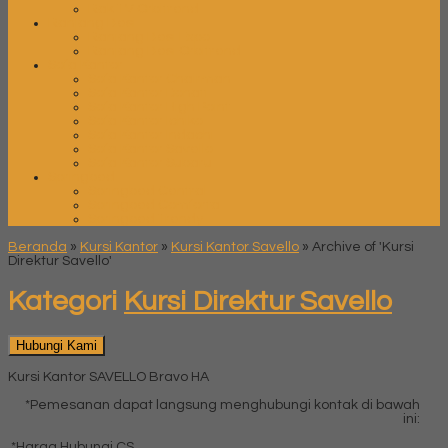
Rak TV Orbitrend
Ranjang Besi
Ranjang Besi Expo
Ranjang Besi Orbitrend
Sofa Kantor
Sofa Kantor Chairman
Sofa Kantor Donati
Sofa Kantor High Point
Sofa Kantor Ichiko
Sofa Kantor Indachi
Sofa Kantor Savello
Sofa Kantor Subaru
Springbed
Springbed Central
Springbed Comforta
Springbed Trendy
Beranda
»
Kursi Kantor
»
Kursi Kantor Savello
»
Archive of 'Kursi
Direktur Savello'
Kategori
Kursi Direktur Savello
Hubungi Kami
Kursi Kantor SAVELLO Bravo HA
*Pemesanan dapat langsung menghubungi kontak di bawah
ini:
*Harga Hubungi CS