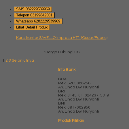
SMS
082229539969
Telepon
03199842501
Whatsapp
6282229539969
Lihat Detail Produk
Kursi kantor SAVELLO Impresa HT1 (Oscar/Fabric)
*Harga Hubungi CS
1
2
3
Selanjutnya
Info Bank
BCA
Rek.
6265088256
An. Linda Dwi Nuryanti
BRI
Rek.
3145-01-024237-53-9
An. Linda Dwi Nuryanti
BNI
Rek.
0917082950
An. Linda Dwi Nuryanti
Produk Pilihan