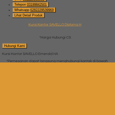
Telepon
03199842501
Whatsapp
6282229539969
Lihat Detail Produk
Kursi Kantor SAVELLO Diploma H
*Harga Hubungi CS
Hubungi Kami
Kursi Kantor SAVELLO Emerald HA
*Pemesanan dapat langsung menghubungi kontak di bawah
ini:
*Harga Hubungi CS
SMS
082229539969
Telepon
03199842501
Whatsapp
6282229539969
Lihat Detail Produk
Kursi Kantor SAVELLO Emerald HA