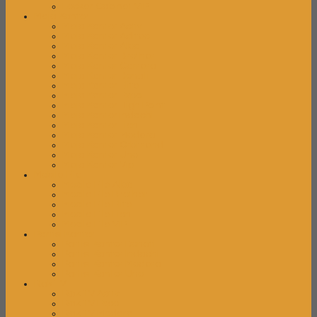
Locker Cabinet VIP
Meja Kantor
Meja Kantor Activ
Meja Kantor Aditec
Meja Kantor Alba
Meja Kantor Brother
Meja Kantor Carrera
Meja Kantor Donati
Meja Kantor Elite
Meja Kantor Expo
Meja Kantor High Point
Meja Kantor Indachi
Meja Kantor Lion
Meja Kantor Modera
Meja Kantor Orbitrend
Meja Kantor Uno
Meja Kantor Vip
Mobile File
Mobile File Alba
Mobile File Brother
Mobile File Elite
Mobile File Lion
Mobile File VIP
Partisi Kantor
Partisi Kantor Donati
Partisi Kantor Indachi
Partisi Kantor Modera
Partisi Kantor Uno
Rak TV
Rak TV Activ
Rak TV Expo
Rak TV Modera