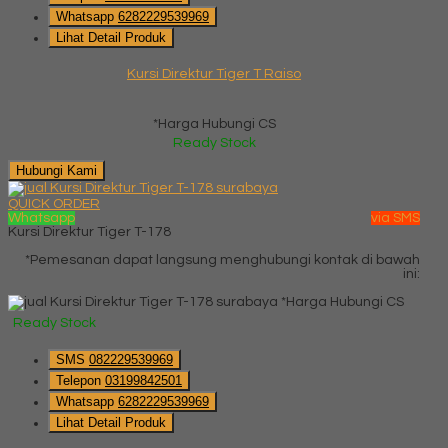
Whatsapp
6282229539969
Lihat Detail Produk
Kursi Direktur Tiger T Raiso
*Harga Hubungi CS
Ready Stock
Hubungi Kami
QUICK ORDER
Whatsapp
via SMS
Kursi Direktur Tiger T-178
*Pemesanan dapat langsung menghubungi kontak di bawah
ini:
*Harga Hubungi CS
Ready Stock
SMS
082229539969
Telepon
03199842501
Whatsapp
6282229539969
Lihat Detail Produk