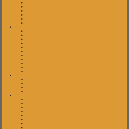
Laci Dorong High Point
Laci Dorong Indachi
Laci Dorong Modera
Laci Dorong Orbitrend
Laci Dorong UNO
Laci Dorong VIP
Lemari Arsip
Lemari Arsip Alba
Lemari Arsip Brother
Lemari Arsip Elite
Lemari Arsip Emporium
Lemari Arsip Kozure
Lemari Arsip Lion
Lemari Arsip Modera
Lemari Arsip Orbitrend
Lemari Arsip Tiger
Lemari Arsip UNO
Lemari Arsip VIP
Lemari Pakaian
Lemari Pakaian Activ
Lemari Pakaian Expo
Lemari Pakaian Modera
Lemari Pakaian Orbitrend
Locker Cabinet
Locker Cabinet Alba
Locker Cabinet Brother
Locker Cabinet Elite
Locker Cabinet Emporium
Locker Cabinet Highpoint
Locker Cabinet Kozure
Locker Cabinet Lion
Locker Cabinet Modera