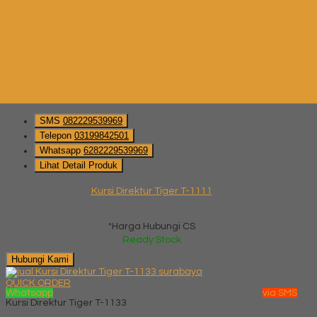
QUICK ORDER
Whatsapp
via SMS
Kursi Direktur Tiger T-1111
*Pemesanan dapat langsung menghubungi kontak di bawah
ini:
*Harga Hubungi CS
Ready Stock
SMS
082229539969
Telepon
03199842501
Whatsapp
6282229539969
Lihat Detail Produk
Kursi Direktur Tiger T-1111
*Harga Hubungi CS
Ready Stock
Hubungi Kami
QUICK ORDER
Whatsapp
via SMS
Kursi Direktur Tiger T-1133