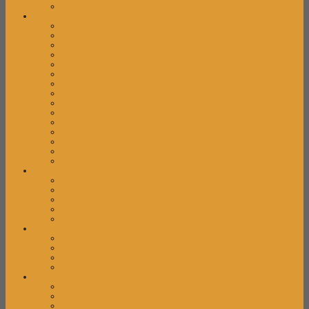
Locker Cabinet VIP
Meja Kantor
Meja Kantor Activ
Meja Kantor Aditec
Meja Kantor Alba
Meja Kantor Brother
Meja Kantor Carrera
Meja Kantor Donati
Meja Kantor Elite
Meja Kantor Expo
Meja Kantor High Point
Meja Kantor Indachi
Meja Kantor Lion
Meja Kantor Modera
Meja Kantor Orbitrend
Meja Kantor Uno
Meja Kantor Vip
Mobile File
Mobile File Alba
Mobile File Brother
Mobile File Elite
Mobile File Lion
Mobile File VIP
Partisi Kantor
Partisi Kantor Donati
Partisi Kantor Indachi
Partisi Kantor Modera
Partisi Kantor Uno
Rak TV
Rak TV Activ
Rak TV Expo
Rak TV Modera