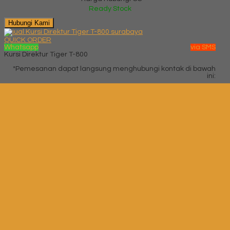
Ready Stock
Hubungi Kami
QUICK ORDER
Whatsapp
via SMS
Kursi Direktur Tiger T-800
*Pemesanan dapat langsung menghubungi kontak di bawah
ini:
*Harga Hubungi CS
Ready Stock
SMS
082229539969
Telepon
03199842501
Whatsapp
6282229539969
Lihat Detail Produk
Kursi Direktur Tiger T-800
*Harga Hubungi CS
Ready Stock
Hubungi Kami