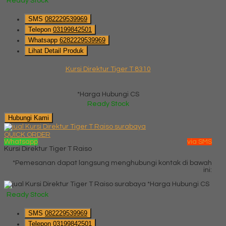
Ready Stock
SMS
082229539969
Telepon
03199842501
Whatsapp
6282229539969
Lihat Detail Produk
Kursi Direktur Tiger T 8310
*Harga Hubungi CS
Ready Stock
Hubungi Kami
QUICK ORDER
Whatsapp
via SMS
Kursi Direktur Tiger T Raiso
*Pemesanan dapat langsung menghubungi kontak di bawah
ini:
*Harga Hubungi CS
Ready Stock
SMS
082229539969
Telepon
03199842501