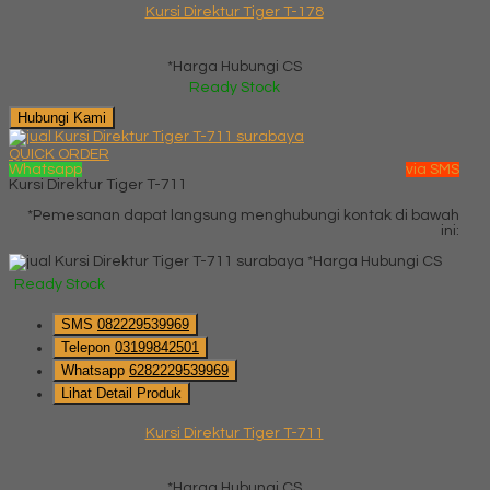
Kursi Direktur Tiger T-178
*Harga Hubungi CS
Ready Stock
Hubungi Kami
QUICK ORDER
Whatsapp
via SMS
Kursi Direktur Tiger T-711
*Pemesanan dapat langsung menghubungi kontak di bawah
ini:
*Harga Hubungi CS
Ready Stock
SMS
082229539969
Telepon
03199842501
Whatsapp
6282229539969
Lihat Detail Produk
Kursi Direktur Tiger T-711
*Harga Hubungi CS