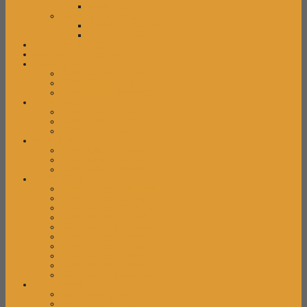
Kursi Staff Tiger
Kursi Kantor Verona
Kursi Direktur Verona
Kursi Staff Verona
kursi kantor ergoev
kursi kantor ergotec
Kursi Kuliah
Kursi Kuliah Chitose
Kursi Kuliah Futura
Kursi Kuliah Newstar
Kursi Lipat
Kursi Lipat Chitose
Kursi Lipat Futura
Kursi Lipat Newstar
Kursi Susun
Kursi Susun Chitose
Kursi Susun Futura
Kursi Susun Newstar
Kursi Tunggu
Kursi Tunggu Astrovis
Kursi Tunggu Carrera
Kursi Tunggu Chairman
Kursi Tunggu Donati
Kursi Tunggu Ergotec
Kursi Tunggu Highpoint
Kursi Tunggu Ichiko
Kursi Tunggu Indachi
Kursi Tunggu Savello
Kursi Tunggu Subaru
Laci Dorong
Laci Dorong Donati
Laci Dorong Expo