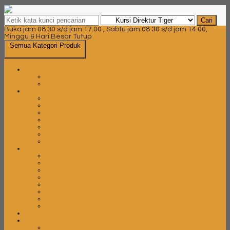
Cari
Buka jam 08.30 s/d jam 17.00 , Sabtu jam 08.30 s/d jam 14.00,
Minggu & Hari Besar Tutup
Semua Kategori Produk
Brankas
Brankas Daichiban
Brankas Ichiban
Filling Cabinet
Filling Cabinet Alba
Filling Cabinet Brother
Filling Cabinet Emporium
Filling Cabinet Lion
Filling Cabinet Modera
Filling Cabinet Tiger
Filling Cabinet VIP
Kursi Bar
Kursi Bar Chairman
Kursi Bar Donati
Kursi Bar Ergotec
Kursi Bar Ichiko
Kursi Bar Indachi
Kursi Bar Savello
Kursi Bar Subaru
Kursi Bar Verona
Kursi Gaming
Kursi Kantor
Kursi Kantor Ardent