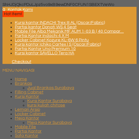
ShHJDjQkcPDuLJpz5vo9xB9ewDNF0CFUN1SBEXTVeWo
q
Kontak Kami
Hot Item!
Kursi kantor INDACHI Trex III AL (Oscar/Fabric)
Partisi kantor Donati WS 4 Seat
Mobile File Alba Mekanik MF AUM 1-03 B ( 40 Compar....
Partisi Kantor Indachi 4 X M
Locker Cabinet Kozure KL-6W 6 Pintu
Kursi kantor Ichiko Cartex I S (Oscar/Fabric)
Partisi Kantor Uno Premium 10
Kursi kantor SAVELLO Tera HA
Checkout
MENU NAVIGASI
Home
Brankas
Jual Brankas Surabaya
Filling Cabinet
Kursi Kantor
Kursi Kantor Surabaya
kursi kuliah chitose
Lemari Arsip
Locker Cabinet
Meja Kantor
Meja Kantor Surabaya
Mobile File
Partisi Kantor
Sofa Kantor