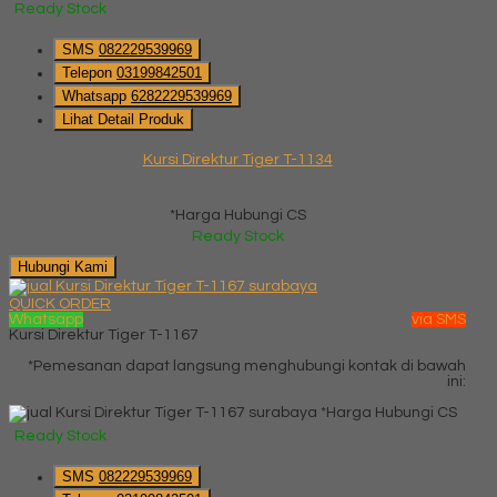
Ready Stock
SMS
082229539969
Telepon
03199842501
Whatsapp
6282229539969
Lihat Detail Produk
Kursi Direktur Tiger T-1134
*Harga Hubungi CS
Ready Stock
Hubungi Kami
QUICK ORDER
Whatsapp
via SMS
Kursi Direktur Tiger T-1167
*Pemesanan dapat langsung menghubungi kontak di bawah
ini:
*Harga Hubungi CS
Ready Stock
SMS
082229539969