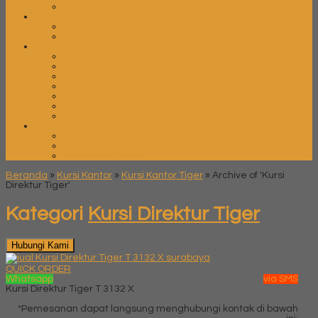
Rak TV Orbitrend
Ranjang Besi
Ranjang Besi Expo
Ranjang Besi Orbitrend
Sofa Kantor
Sofa Kantor Chairman
Sofa Kantor Donati
Sofa Kantor High Point
Sofa Kantor Ichiko
Sofa Kantor Indachi
Sofa Kantor Savello
Sofa Kantor Subaru
Springbed
Springbed Central
Springbed Comforta
Springbed Trendy
Beranda
»
Kursi Kantor
»
Kursi Kantor Tiger
»
Archive of 'Kursi
Direktur Tiger'
Kategori
Kursi Direktur Tiger
Hubungi Kami
QUICK ORDER
Whatsapp
via SMS
Kursi Direktur Tiger T 3132 X
*Pemesanan dapat langsung menghubungi kontak di bawah