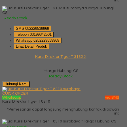
ini:
*Harga Hubungi
CS
Ready Stock
SMS
082229539969
Telepon
03199842501
Whatsapp
6282229539969
Lihat Detail Produk
Kursi Direktur Tiger T 3132 X
*Harga Hubungi CS
Ready Stock
Hubungi Kami
QUICK ORDER
Whatsapp
via SMS
Kursi Direktur Tiger T 8310
*Pemesanan dapat langsung menghubungi kontak di bawah
ini:
*Harga Hubungi CS