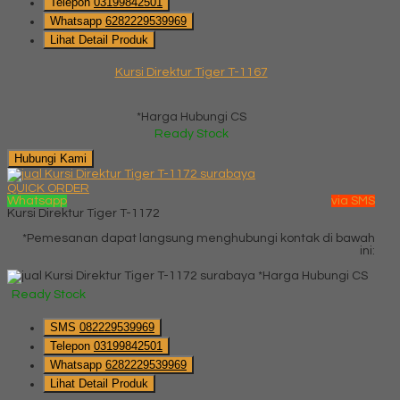
Telepon
03199842501
Whatsapp
6282229539969
Lihat Detail Produk
Kursi Direktur Tiger T-1167
*Harga Hubungi CS
Ready Stock
Hubungi Kami
QUICK ORDER
Whatsapp
via SMS
Kursi Direktur Tiger T-1172
*Pemesanan dapat langsung menghubungi kontak di bawah
ini:
*Harga Hubungi CS
Ready Stock
SMS
082229539969
Telepon
03199842501
Whatsapp
6282229539969
Lihat Detail Produk