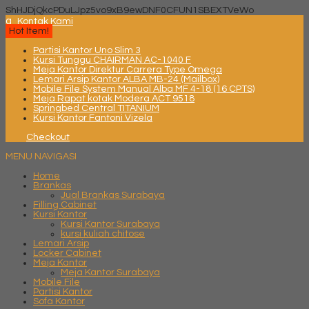
ShHJDjQkcPDuLJpz5vo9xB9ewDNF0CFUN1SBEXTVeWo
q
Kontak Kami
Hot Item!
Partisi Kantor Uno Slim 3
Kursi Tunggu CHAIRMAN AC-1040 F
Meja Kantor Direktur Carrera Type Omega
Lemari Arsip Kantor ALBA MB-24 (Mailbox)
Mobile File System Manual Alba MF 4-18 (16 CPTS)
Meja Rapat kotak Modera ACT 9518
Springbed Central TITANIUM
Kursi Kantor Fantoni Vizela
Checkout
MENU NAVIGASI
Home
Brankas
Jual Brankas Surabaya
Filling Cabinet
Kursi Kantor
Kursi Kantor Surabaya
kursi kuliah chitose
Lemari Arsip
Locker Cabinet
Meja Kantor
Meja Kantor Surabaya
Mobile File
Partisi Kantor
Sofa Kantor