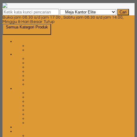
Cari
Buka jam 08.30 s/d jam 17.00 , Sabtu jam 08.30 s/d jam 14.00,
Minggu & Hari Besar Tutup
Semua Kategori Produk
Brankas
Brankas Daichiban
Brankas Ichiban
Filling Cabinet
Filling Cabinet Alba
Filling Cabinet Brother
Filling Cabinet Emporium
Filling Cabinet Lion
Filling Cabinet Modera
Filling Cabinet Tiger
Filling Cabinet VIP
Kursi Bar
Kursi Bar Chairman
Kursi Bar Donati
Kursi Bar Ergotec
Kursi Bar Ichiko
Kursi Bar Indachi
Kursi Bar Savello
Kursi Bar Subaru
Kursi Bar Verona
Kursi Gaming
Kursi Kantor
Kursi Kantor Ardent