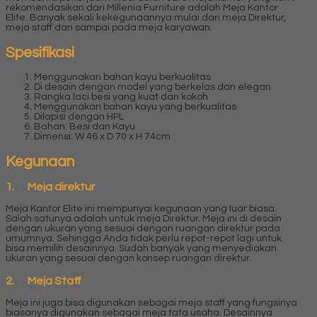
rekomendasikan dari Millenia Furniture adalah Meja Kantor
Elite. Banyak sekali kekegunaannya mulai dari meja Direktur,
meja staff dan sampai pada meja karyawan.
Spesifikasi
Menggunakan bahan kayu berkualitas
Di desain dengan model yang berkelas dan elegan
Rangka laci besi yang kuat dan kokoh
Menggunakan bahan kayu yang berkualitas
Dilapisi dengan HPL
Bahan: Besi dan Kayu
Dimensi: W 46 x D 70 x H 74cm
Kegunaan
1. Meja direktur
Meja Kantor Elite ini mempunyai kegunaan yang luar biasa.
Salah satunya adalah untuk meja Direktur. Meja ini di desain
dengan ukuran yang sesuai dengan ruangan direktur pada
umumnya. Sehingga Anda tidak perlu repot-repot lagi untuk
bisa memilih desainnya. Sudah banyak yang menyediakan
ukuran yang sesuai dengan konsep ruangan direktur.
2. Meja Staff
Meja ini juga bisa digunakan sebagai meja staff yang fungsinya
biasanya digunakan sebagai meja tata usaha. Desainnya