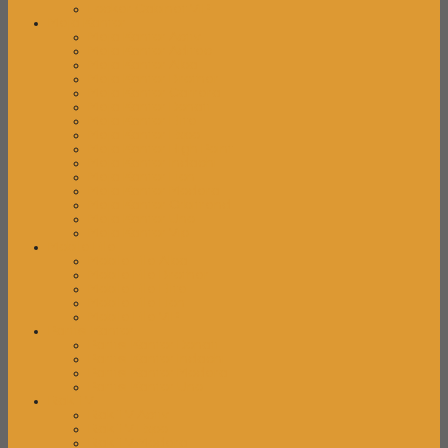
Locker Cabinet VIP
Meja Kantor
Meja Kantor Activ
Meja Kantor Aditec
Meja Kantor Alba
Meja Kantor Brother
Meja Kantor Carrera
Meja Kantor Donati
Meja Kantor Elite
Meja Kantor Expo
Meja Kantor High Point
Meja Kantor Indachi
Meja Kantor Lion
Meja Kantor Modera
Meja Kantor Orbitrend
Meja Kantor Uno
Meja Kantor Vip
Mobile File
Mobile File Alba
Mobile File Brother
Mobile File Elite
Mobile File Lion
Mobile File VIP
Partisi Kantor
Partisi Kantor Donati
Partisi Kantor Indachi
Partisi Kantor Modera
Partisi Kantor Uno
Rak TV
Rak TV Activ
Rak TV Expo
Rak TV Modera