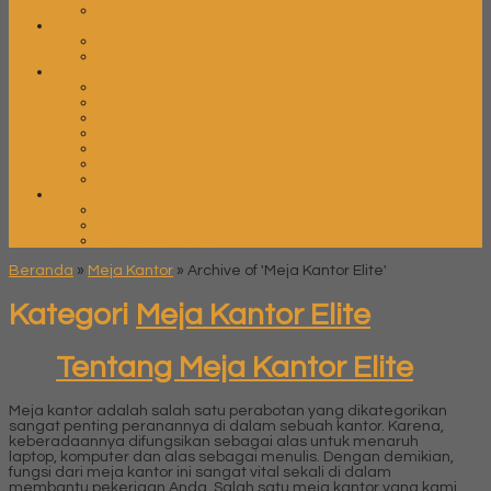
Rak TV Orbitrend
Ranjang Besi
Ranjang Besi Expo
Ranjang Besi Orbitrend
Sofa Kantor
Sofa Kantor Chairman
Sofa Kantor Donati
Sofa Kantor High Point
Sofa Kantor Ichiko
Sofa Kantor Indachi
Sofa Kantor Savello
Sofa Kantor Subaru
Springbed
Springbed Central
Springbed Comforta
Springbed Trendy
Beranda
»
Meja Kantor
»
Archive of 'Meja Kantor Elite'
Kategori
Meja Kantor Elite
Tentang Meja Kantor Elite
Meja kantor adalah salah satu perabotan yang dikategorikan
sangat penting peranannya di dalam sebuah kantor. Karena,
keberadaannya difungsikan sebagai alas untuk menaruh
laptop, komputer dan alas sebagai menulis. Dengan demikian,
fungsi dari meja kantor ini sangat vital sekali di dalam
membantu pekerjaan Anda. Salah satu meja kantor yang kami