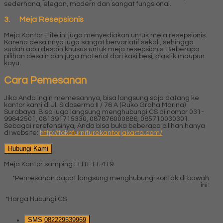
sederhana, elegan, modern dan sangat fungsional.
3. Meja Resepsionis
Meja Kantor Elite ini juga menyediakan untuk meja resepsionis.
Karena desainnya juga sangat bervariatif sekali, sehingga
sudah ada desain khusus untuk meja resepsionis. Beberapa
pilihan desain dan juga material dari kaki besi, plastik maupun
kayu.
Cara Pemesanan
Jika Anda ingin memesannya, bisa langsung saja datang ke
kantor kami di Jl. Sidosermo II / 76 A (Ruko Graha Marina)
Surabaya. Bisa juga langsung menghubungi CS di nomor 031-
99842501, 081391715330, 087876000886, 085710030301.
Sebagai rerefensinya, Anda bisa buka beberapa pilihan hanya
di website:
http://tokofurniturekantorjakarta.com/
.
Hubungi Kami
Meja Kantor samping ELITE EL 419
*Pemesanan dapat langsung menghubungi kontak di bawah
ini:
*Harga Hubungi CS
SMS
082229539969