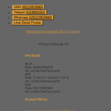
SMS
082229539969
Telepon
03199842501
Whatsapp
6282229539969
Lihat Detail Produk
Meja Kantor DONATI DD-3 (130cm)
*Harga Hubungi CS
Info Bank
BCA
Rek.
6265088256
An. Linda Dwi Nuryanti
BRI
Rek.
3145-01-024237-53-9
An. Linda Dwi Nuryanti
BNI
Rek.
0917082950
An. Linda Dwi Nuryanti
Produk Pilihan