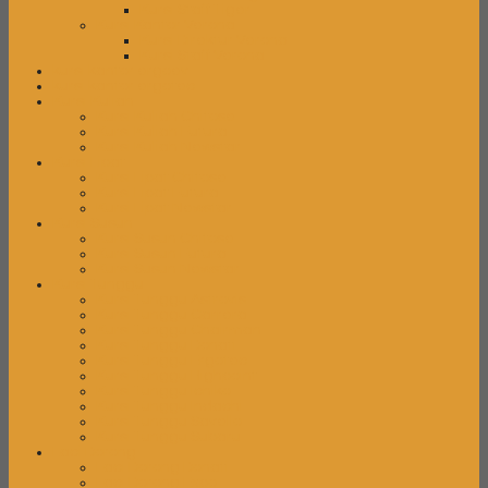
Kursi Staff Tiger
Kursi Kantor Verona
Kursi Direktur Verona
Kursi Staff Verona
kursi kantor ergoev
kursi kantor ergotec
Kursi Kuliah
Kursi Kuliah Chitose
Kursi Kuliah Futura
Kursi Kuliah Newstar
Kursi Lipat
Kursi Lipat Chitose
Kursi Lipat Futura
Kursi Lipat Newstar
Kursi Susun
Kursi Susun Chitose
Kursi Susun Futura
Kursi Susun Newstar
Kursi Tunggu
Kursi Tunggu Astrovis
Kursi Tunggu Carrera
Kursi Tunggu Chairman
Kursi Tunggu Donati
Kursi Tunggu Ergotec
Kursi Tunggu Highpoint
Kursi Tunggu Ichiko
Kursi Tunggu Indachi
Kursi Tunggu Savello
Kursi Tunggu Subaru
Laci Dorong
Laci Dorong Donati
Laci Dorong Expo