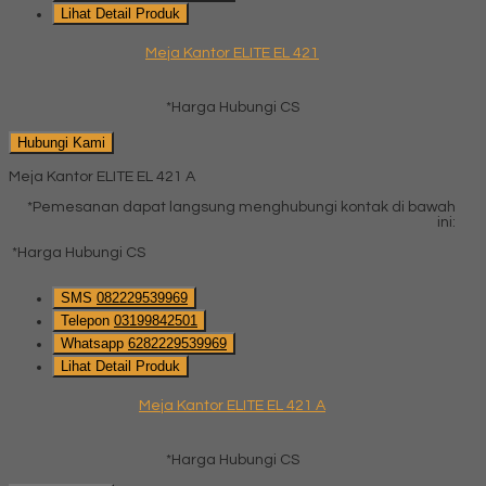
Lihat Detail Produk
Meja Kantor ELITE EL 421
*Harga Hubungi CS
Hubungi Kami
Meja Kantor ELITE EL 421 A
*Pemesanan dapat langsung menghubungi kontak di bawah
ini:
*Harga Hubungi CS
SMS
082229539969
Telepon
03199842501
Whatsapp
6282229539969
Lihat Detail Produk
Meja Kantor ELITE EL 421 A
*Harga Hubungi CS