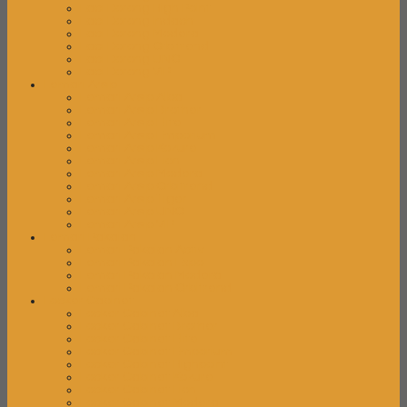
Laci Dorong High Point
Laci Dorong Indachi
Laci Dorong Modera
Laci Dorong Orbitrend
Laci Dorong UNO
Laci Dorong VIP
Lemari Arsip
Lemari Arsip Alba
Lemari Arsip Brother
Lemari Arsip Elite
Lemari Arsip Emporium
Lemari Arsip Kozure
Lemari Arsip Lion
Lemari Arsip Modera
Lemari Arsip Orbitrend
Lemari Arsip Tiger
Lemari Arsip UNO
Lemari Arsip VIP
Lemari Pakaian
Lemari Pakaian Activ
Lemari Pakaian Expo
Lemari Pakaian Modera
Lemari Pakaian Orbitrend
Locker Cabinet
Locker Cabinet Alba
Locker Cabinet Brother
Locker Cabinet Elite
Locker Cabinet Emporium
Locker Cabinet Highpoint
Locker Cabinet Kozure
Locker Cabinet Lion
Locker Cabinet Modera