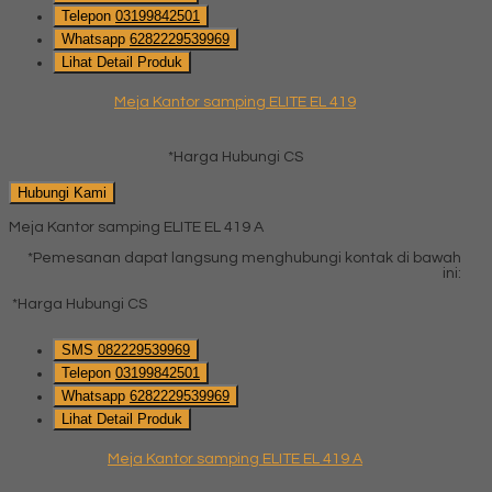
Telepon
03199842501
Whatsapp
6282229539969
Lihat Detail Produk
Meja Kantor samping ELITE EL 419
*Harga Hubungi CS
Hubungi Kami
Meja Kantor samping ELITE EL 419 A
*Pemesanan dapat langsung menghubungi kontak di bawah
ini:
*Harga Hubungi CS
SMS
082229539969
Telepon
03199842501
Whatsapp
6282229539969
Lihat Detail Produk
Meja Kantor samping ELITE EL 419 A