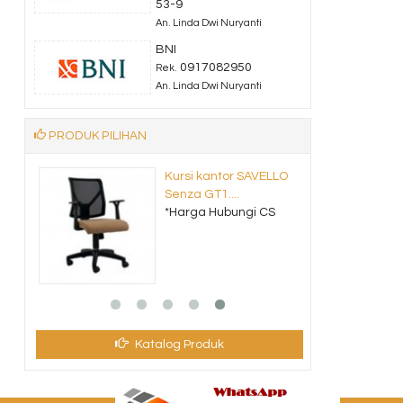
53-9
An. Linda Dwi Nuryanti
BNI
0917082950
Rek.
An. Linda Dwi Nuryanti
PRODUK PILIHAN
oni
Kursi kantor SAVELLO
Senza GT1....
CS
*Harga Hubungi CS
Katalog Produk