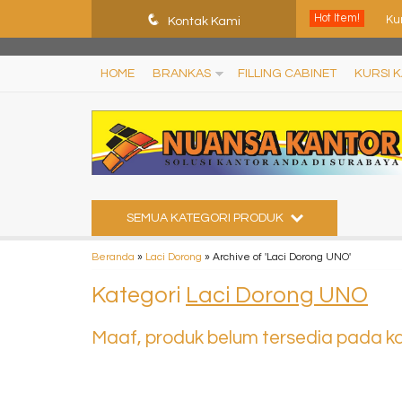
ShHJDjQkcPDuLJpz5vo9xB9ewDNF0CFUN1SBEXTVeWo
q
Hot Item!
Ku
Kontak Kami
Ju
HOME
BRANKAS
FILLING CABINET
KURSI 
Ku
Kur
Pa
Le
SEMUA KATEGORI PRODUK
Ku
Beranda
»
Laci Dorong
»
Archive of 'Laci Dorong UNO'
Ku
Kategori
Laci Dorong UNO
Maaf, produk belum tersedia pada kat