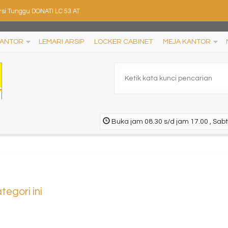
rsi Tunggu DONATI LC 53 AT
al Lemari Arsip UNO UST 1533A
KANTOR
LEMARI ARSIP
LOCKER CABINET
MEJA KANTOR
rsi Kantor Ardent PRINCE 5801
si Staff Kantor Chairman MC 2501 A (Oscar/Fabri....
rtisi Kantor Uno Premium 2
mari Arsip Kantor Modera M-48
Buka jam 08.30 s/d jam 17.00 , Sabt
rsi Bar DONATI DO 76
rsi kantor SAVELLO Renzo ST0 (Oscar/Fabric)
egori ini