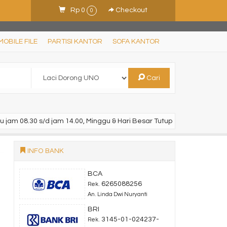
Rp 0
Checkout
0
MOBILE FILE
PARTISI KANTOR
SOFA KANTOR
Cari
u jam 08.30 s/d jam 14.00, Minggu & Hari Besar Tutup
INFO BANK
BCA
6265088256
Rek.
An. Linda Dwi Nuryanti
BRI
3145-01-024237-
Rek.