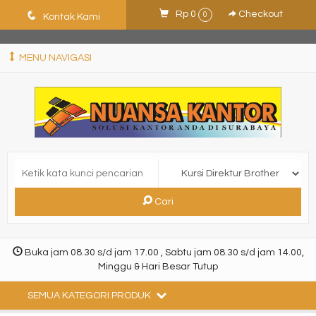
ShHJDjQkcPDuLJpz5vo9xB9ewDNF0CFUN1SBEXTVeWo
q
Rp 0
Checkout
0
Kontak Kami
MENU NAVIGASI
Cari
Buka jam 08.30 s/d jam 17.00 , Sabtu jam 08.30 s/d jam 14.00,
Minggu & Hari Besar Tutup
SEMUA KATEGORI PRODUK