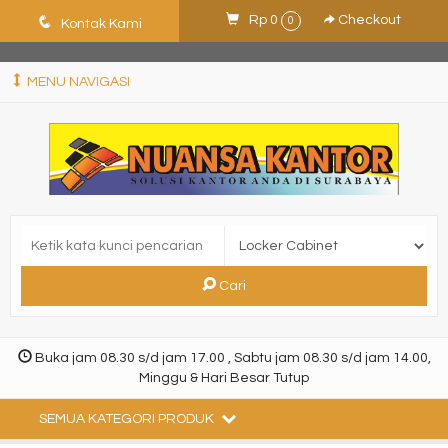
ShHJDjQkcPDuLJpz5vo9xB9ewDNF0CFUN1SBEXTVeWo
q
Rp 0
Checkout
0
Kontak Kami
MENU NAVIGASI
Cari
Buka jam 08.30 s/d jam 17.00 , Sabtu jam 08.30 s/d jam 14.00,
Minggu & Hari Besar Tutup
SEMUA KATEGORI PRODUK