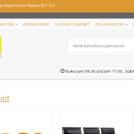
rsi Kantor DONATI Frame 1 AL HDT
rsi Kantor DONATI Veeten-S 1 N
KANTOR
LEMARI ARSIP
LOCKER CABINET
MEJA KANTOR
rsi kantor SAVELLO Pesco MT0 (Oscar/Fabric)
si Kantor ICHIKO IC 608 (Oscar/Fabric)
si Kantor Fantoni Bristol P
Buka jam 08.30 s/d jam 17.00 , Sabt
rsi Susun Futura FTR 456
si Kantor DONATI Vergo 2 N
int
ja Rapat kantor Modera BCT 315