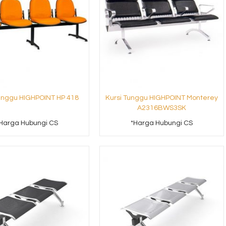
Tunggu HIGHPOINT HP 418
Kursi Tunggu HIGHPOINT Monterey
Sofa Kantor Subaru
Kursi Tunggu DON
A2316BWS3SK
Jazz V3 A ....
 CS
*Harga Hubungi CS
Harga Hubungi CS
*Harga Hubungi CS