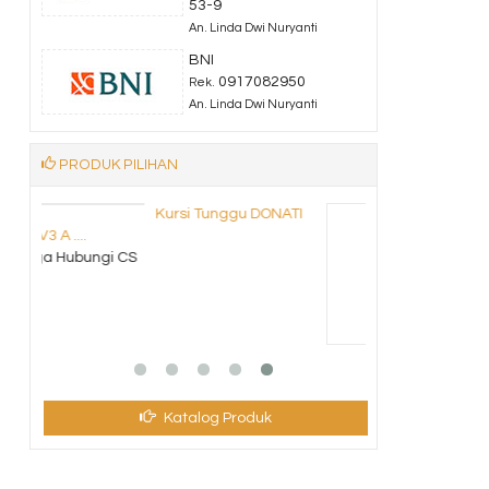
53-9
An. Linda Dwi Nuryanti
BNI
0917082950
Rek.
An. Linda Dwi Nuryanti
PRODUK PILIHAN
ATI
Kursi kantor Indachi
Turto II ....
*Harga Hubungi CS
Katalog Produk