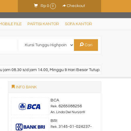
Rp 0
Checkout
0
MOBILE FILE
PARTISI KANTOR
SOFA KANTOR
Cari
u jam 08.30 s/d jam 14.00, Minggu & Hari Besar Tutup
INFO BANK
BCA
6265088256
Rek.
An. Linda Dwi Nuryanti
BRI
3145-01-024237-
Rek.