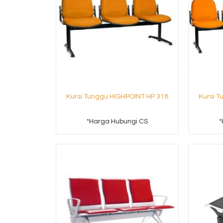
Kursi Tunggu HIGHPOINT HP 318
Kursi 
ATI
Meja Kantor Modera
VOD 106
Monza 1
CS
*Harga Hubungi CS
*Harga Hubungi
*Harga Hubungi CS
*