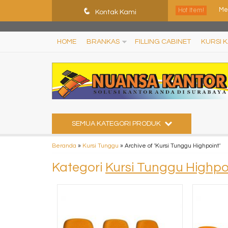
ShHJDjQkcPDuLJpz5vo9xB9ewDNF0CFUN1SBEXTVeWo
q
Hot Item!
Kontak Kami
Ku
Ku
HOME
BRANKAS
FILLING CABINET
KURSI 
Ku
Kur
Kur
Ku
SEMUA KATEGORI PRODUK
Kur
Beranda
»
Kursi Tunggu
»
Archive of 'Kursi Tunggu Highpoint'
Kategori
Kursi Tunggu Highpo
Me