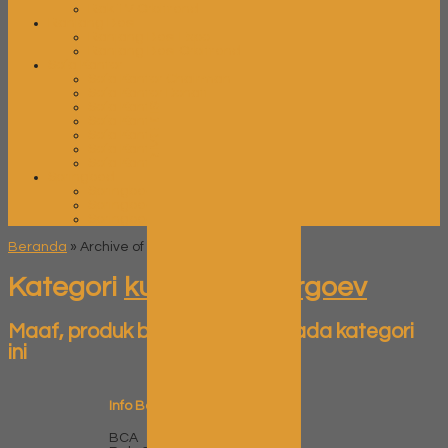
Rak TV Orbitrend
Ranjang Besi
Ranjang Besi Expo
Ranjang Besi Orbitrend
Sofa Kantor
Sofa Kantor Chairman
Sofa Kantor Donati
Sofa Kantor High Point
SIDEBAR
Sofa Kantor Ichiko
Sofa Kantor Indachi
Sofa Kantor Savello
Sofa Kantor Subaru
Springbed
Springbed Central
Springbed Comforta
Springbed Trendy
Beranda
»
Archive of 'kursi kantor ergoev'
Kategori
kursi kantor ergoev
Maaf, produk belum tersedia pada kategori
ini
Info Bank
BCA