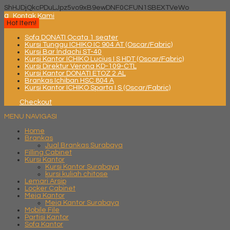
ShHJDjQkcPDuLJpz5vo9xB9ewDNF0CFUN1SBEXTVeWo
q
Kontak Kami
Hot Item!
Sofa DONATI Ocata 1 seater
Kursi Tunggu ICHIKO IC 904 AT (Oscar/Fabric)
Kursi Bar Indachi ST-40
Kursi Kantor ICHIKO Lucius I S HDT (Oscar/Fabric)
Kursi Direktur Verona KD-109-CTL
Kursi Kantor DONATI ETOZ 2 AL
Brankas Ichiban HSC 804 A
Kursi Kantor ICHIKO Sparta I S (Oscar/Fabric)
Checkout
MENU NAVIGASI
Home
Brankas
Jual Brankas Surabaya
Filling Cabinet
Kursi Kantor
Kursi Kantor Surabaya
kursi kuliah chitose
Lemari Arsip
Locker Cabinet
Meja Kantor
Meja Kantor Surabaya
Mobile File
Partisi Kantor
Sofa Kantor