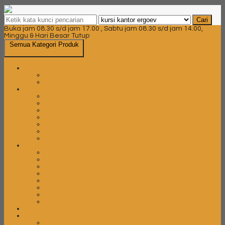
Cari
Buka jam 08.30 s/d jam 17.00 , Sabtu jam 08.30 s/d jam 14.00,
Minggu & Hari Besar Tutup
Semua Kategori Produk
Brankas
Brankas Daichiban
Brankas Ichiban
Filling Cabinet
Filling Cabinet Alba
Filling Cabinet Brother
Filling Cabinet Emporium
Filling Cabinet Lion
Filling Cabinet Modera
Filling Cabinet Tiger
Filling Cabinet VIP
Kursi Bar
Kursi Bar Chairman
Kursi Bar Donati
Kursi Bar Ergotec
Kursi Bar Ichiko
Kursi Bar Indachi
Kursi Bar Savello
Kursi Bar Subaru
Kursi Bar Verona
Kursi Gaming
Kursi Kantor
Kursi Kantor Ardent