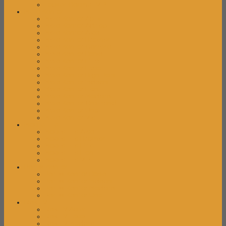
Locker Cabinet VIP
Meja Kantor
Meja Kantor Activ
Meja Kantor Aditec
Meja Kantor Alba
Meja Kantor Brother
Meja Kantor Carrera
Meja Kantor Donati
Meja Kantor Elite
Meja Kantor Expo
Meja Kantor High Point
Meja Kantor Indachi
Meja Kantor Lion
Meja Kantor Modera
Meja Kantor Orbitrend
Meja Kantor Uno
Meja Kantor Vip
Mobile File
Mobile File Alba
Mobile File Brother
Mobile File Elite
Mobile File Lion
Mobile File VIP
Partisi Kantor
Partisi Kantor Donati
Partisi Kantor Indachi
Partisi Kantor Modera
Partisi Kantor Uno
Rak TV
Rak TV Activ
Rak TV Expo
Rak TV Modera