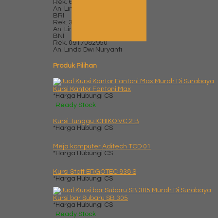
Rek.
6265088256
An. Linda Dwi Nuryanti
BRI
Rek.
3145-01-024237-53-9
An. Linda Dwi Nuryanti
BNI
Rek.
0917082950
An. Linda Dwi Nuryanti
Produk Pilihan
Kursi Kantor Fantoni Max
*Harga Hubungi CS
Ready Stock
Kursi Tunggu ICHIKO VC 2 B
*Harga Hubungi CS
Meja komputer Aditech TCD 01
*Harga Hubungi CS
Kursi Staff ERGOTEC 838 S
*Harga Hubungi CS
Kursi bar Subaru SB 305
*Harga Hubungi CS
Ready Stock