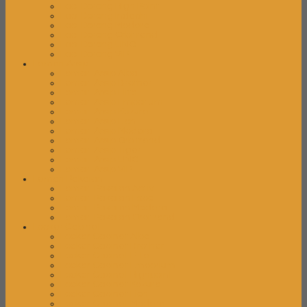
Laci Dorong High Point
Laci Dorong Indachi
Laci Dorong Modera
Laci Dorong Orbitrend
Laci Dorong UNO
Laci Dorong VIP
Lemari Arsip
Lemari Arsip Alba
Lemari Arsip Brother
Lemari Arsip Elite
Lemari Arsip Emporium
Lemari Arsip Kozure
Lemari Arsip Lion
Lemari Arsip Modera
Lemari Arsip Orbitrend
Lemari Arsip Tiger
Lemari Arsip UNO
Lemari Arsip VIP
Lemari Pakaian
Lemari Pakaian Activ
Lemari Pakaian Expo
Lemari Pakaian Modera
Lemari Pakaian Orbitrend
Locker Cabinet
Locker Cabinet Alba
Locker Cabinet Brother
Locker Cabinet Elite
Locker Cabinet Emporium
Locker Cabinet Highpoint
Locker Cabinet Kozure
Locker Cabinet Lion
Locker Cabinet Modera