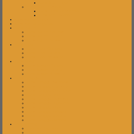
Kursi Staff Tiger
Kursi Kantor Verona
Kursi Direktur Verona
Kursi Staff Verona
kursi kantor ergoev
kursi kantor ergotec
Kursi Kuliah
Kursi Kuliah Chitose
Kursi Kuliah Futura
Kursi Kuliah Newstar
Kursi Lipat
Kursi Lipat Chitose
Kursi Lipat Futura
Kursi Lipat Newstar
Kursi Susun
Kursi Susun Chitose
Kursi Susun Futura
Kursi Susun Newstar
Kursi Tunggu
Kursi Tunggu Astrovis
Kursi Tunggu Carrera
Kursi Tunggu Chairman
Kursi Tunggu Donati
Kursi Tunggu Ergotec
Kursi Tunggu Highpoint
Kursi Tunggu Ichiko
Kursi Tunggu Indachi
Kursi Tunggu Savello
Kursi Tunggu Subaru
Laci Dorong
Laci Dorong Donati
Laci Dorong Expo