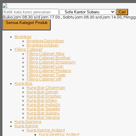
Cari
Buka jam 08.30 s/d jam 17.00 , Sabtu jam 08.30 s/d jam 14.00, Mingg
Semua Kategori Produk
Brankas
Brankas Daichiban
Brankas Ichiban
Filling Cabinet
Filling Cabinet Alba
Filling Cabinet Brother
Filling Cabinet Emporium
Filling Cabinet Lion
Filling Cabinet Modera
Filling Cabinet Tiger
Filling Cabinet VIP
Kursi Bar
Kursi Bar Chairman
Kursi Bar Donati
Kursi Bar Ergotec
Kursi Bar Ichiko
Kursi Bar Indachi
Kursi Bar Savello
Kursi Bar Subaru
Kursi Bar Verona
Kursi Gaming
Kursi Kantor
Kursi Kantor Ardent
Kursi Direktur Ardent