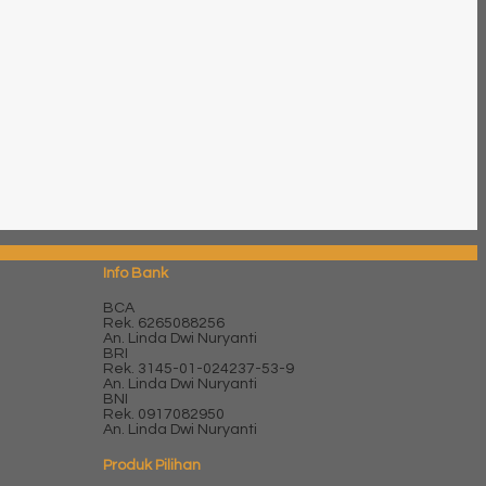
Info Bank
BCA
Rek.
6265088256
An. Linda Dwi Nuryanti
BRI
Rek.
3145-01-024237-53-9
An. Linda Dwi Nuryanti
BNI
Rek.
0917082950
An. Linda Dwi Nuryanti
Produk Pilihan