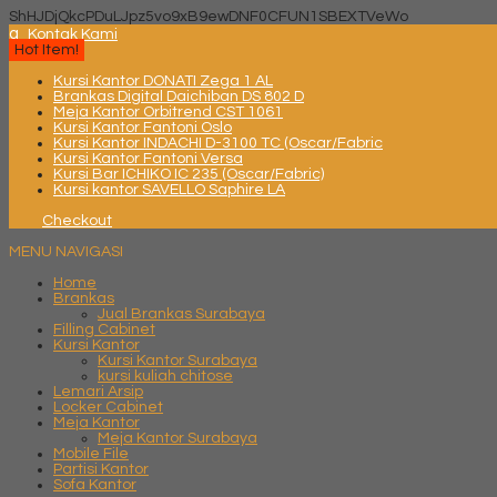
ShHJDjQkcPDuLJpz5vo9xB9ewDNF0CFUN1SBEXTVeWo
q
Kontak Kami
Hot Item!
Kursi Kantor DONATI Zega 1 AL
Brankas Digital Daichiban DS 802 D
Meja Kantor Orbitrend CST 1061
Kursi Kantor Fantoni Oslo
Kursi Kantor INDACHI D-3100 TC (Oscar/Fabric
Kursi Kantor Fantoni Versa
Kursi Bar ICHIKO IC 235 (Oscar/Fabric)
Kursi kantor SAVELLO Saphire LA
Checkout
MENU NAVIGASI
Home
Brankas
Jual Brankas Surabaya
Filling Cabinet
Kursi Kantor
Kursi Kantor Surabaya
kursi kuliah chitose
Lemari Arsip
Locker Cabinet
Meja Kantor
Meja Kantor Surabaya
Mobile File
Partisi Kantor
Sofa Kantor