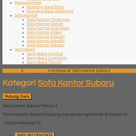
Ranjang Besi
Ranjang Besi Expo
Ranjang Besi Orbitrend
Sofa Kantor
Sofa Kantor Chairman
Sofa Kantor Donati
Sofa Kantor High Point
Sofa Kantor Ichiko
Sofa Kantor Indachi
Sofa Kantor Savello
Sofa Kantor Subaru
Springbed
Springbed Central
Springbed Comforta
Springbed Trendy
Beranda
»
Sofa Kantor
»
Archive of 'Sofa Kantor Subaru'
Kategori
Sofa Kantor Subaru
Hubungi Kami
Sofa Kantor Subaru Monza 3
*Pemesanan dapat langsung menghubungi kontak di bawah ini:
*Harga Hubungi CS
SMS
081230443975