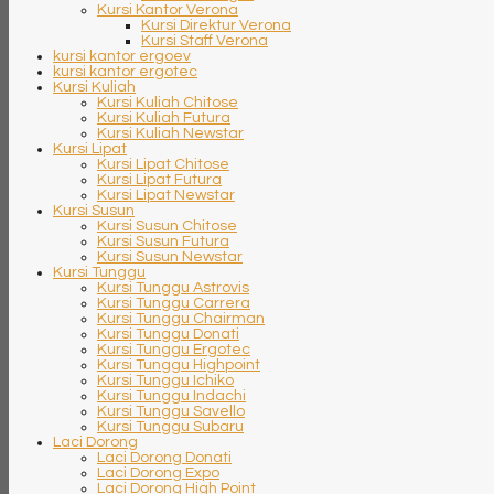
Kursi Kantor Verona
Kursi Direktur Verona
Kursi Staff Verona
kursi kantor ergoev
kursi kantor ergotec
Kursi Kuliah
Kursi Kuliah Chitose
Kursi Kuliah Futura
Kursi Kuliah Newstar
Kursi Lipat
Kursi Lipat Chitose
Kursi Lipat Futura
Kursi Lipat Newstar
Kursi Susun
Kursi Susun Chitose
Kursi Susun Futura
Kursi Susun Newstar
Kursi Tunggu
Kursi Tunggu Astrovis
Kursi Tunggu Carrera
Kursi Tunggu Chairman
Kursi Tunggu Donati
Kursi Tunggu Ergotec
Kursi Tunggu Highpoint
Kursi Tunggu Ichiko
Kursi Tunggu Indachi
Kursi Tunggu Savello
Kursi Tunggu Subaru
Laci Dorong
Laci Dorong Donati
Laci Dorong Expo
Laci Dorong High Point