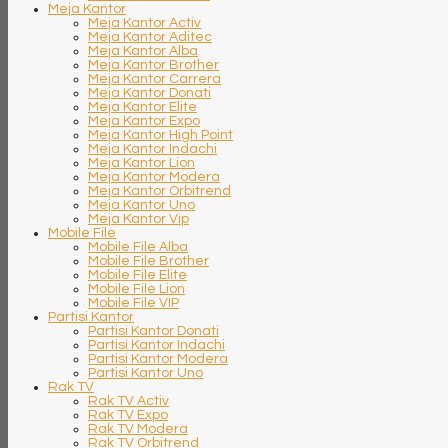
Meja Kantor
Meja Kantor Activ
Meja Kantor Aditec
Meja Kantor Alba
Meja Kantor Brother
Meja Kantor Carrera
Meja Kantor Donati
Meja Kantor Elite
Meja Kantor Expo
Meja Kantor High Point
Meja Kantor Indachi
Meja Kantor Lion
Meja Kantor Modera
Meja Kantor Orbitrend
Meja Kantor Uno
Meja Kantor Vip
Mobile File
Mobile File Alba
Mobile File Brother
Mobile File Elite
Mobile File Lion
Mobile File VIP
Partisi Kantor
Partisi Kantor Donati
Partisi Kantor Indachi
Partisi Kantor Modera
Partisi Kantor Uno
Rak TV
Rak TV Activ
Rak TV Expo
Rak TV Modera
Rak TV Orbitrend