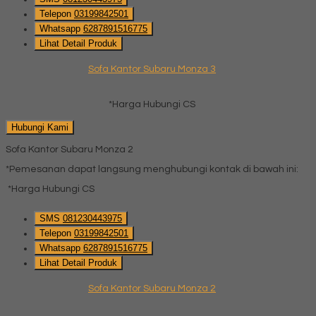
Telepon
03199842501
Whatsapp
6287891516775
Lihat Detail Produk
Sofa Kantor Subaru Monza 3
*Harga Hubungi CS
Hubungi Kami
Sofa Kantor Subaru Monza 2
*Pemesanan dapat langsung menghubungi kontak di bawah ini:
*Harga Hubungi CS
SMS
081230443975
Telepon
03199842501
Whatsapp
6287891516775
Lihat Detail Produk
Sofa Kantor Subaru Monza 2