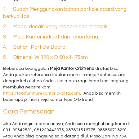
1. Sudah Menggunakan bahan particle board yang
berkualitas.
2. Model desain yang modern dan menarik.
3. Meja Kantor ini kuat dan tahan lama.
4. Bahan: Particle Board
5. Dimensi: W 120 x D 60 x H 75cm
Beberapa keunggulan
Meja Kantor Orbitrend
di atas bisa
Anda jadikan referensi di dalam memilih meja kantor sesuai
dengan kebutuhan Anda. Jika masih ragu Anda bisa langsung
membuka website kami
https://tokofurniturekantorjakarta.com/
. Anda bisa memilih
beberapa pilihan meja kantor type Orbitrend.
Cara Pemesanan
Jika Anda ingin memesannya, Anda bisa menghubungi kami di
031-99842501, 081230443975, 087891516775, 085850718291.
Atau Anda bisa langsung saja datang di Jl. Ploso Baru No 75A