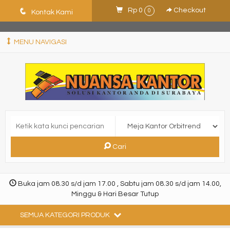
ShHJDjQkcPDuLJpz5vo9xB9ewDNF0CFUN1SBEXTVeWo
q
Rp 0
Checkout
0
Kontak Kami
MENU NAVIGASI
Cari
Buka jam 08.30 s/d jam 17.00 , Sabtu jam 08.30 s/d jam 14.00,
Minggu & Hari Besar Tutup
SEMUA KATEGORI PRODUK