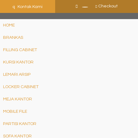
ShHJDjQkcPDuLJpz5vo9xB9ewDNF0CFUN1SBEXTVeWo
q
Checkout
Kontak Kami
HOME
BRANKAS
FILLING CABINET
KURSI KANTOR
LEMARI ARSIP
LOCKER CABINET
MEJA KANTOR
MOBILE FILE
PARTISI KANTOR
SOFA KANTOR