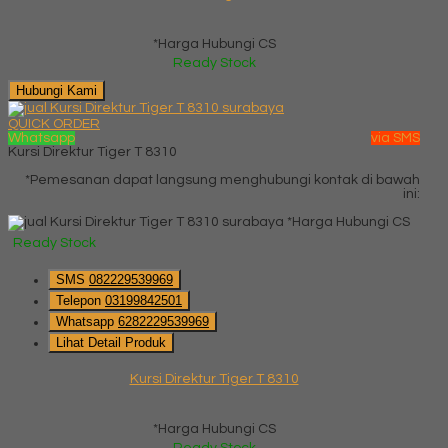
*Harga Hubungi CS
Ready Stock
Hubungi Kami
QUICK ORDER
Whatsapp
via SMS
Kursi Direktur Tiger T 8310
*Pemesanan dapat langsung menghubungi kontak di bawah
ini:
*Harga Hubungi CS
Ready Stock
SMS
082229539969
Telepon
03199842501
Whatsapp
6282229539969
Lihat Detail Produk
Kursi Direktur Tiger T 8310
*Harga Hubungi CS