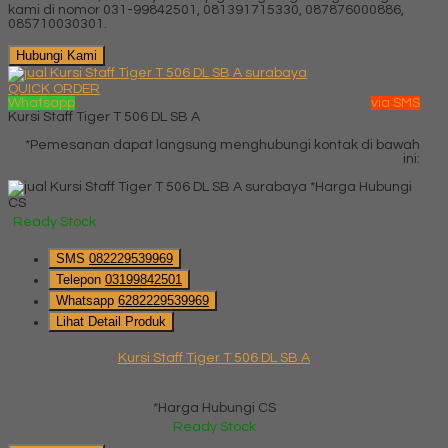
kami di nomor 031-99842501, 081391715330, 087876000886,
085710030301.
Hubungi Kami
QUICK ORDER
Whatsapp
via SMS
Kursi Staff Tiger T 506 DL SB A
*Pemesanan dapat langsung menghubungi kontak di bawah
ini:
*Harga Hubungi
CS
Ready Stock
SMS
082229539969
Telepon
03199842501
Whatsapp
6282229539969
Lihat Detail Produk
Kursi Staff Tiger T 506 DL SB A
*Harga Hubungi CS
Ready Stock