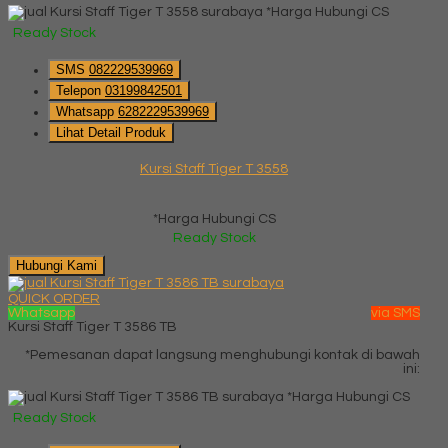
*Harga Hubungi CS
Ready Stock
SMS
082229539969
Telepon
03199842501
Whatsapp
6282229539969
Lihat Detail Produk
Kursi Staff Tiger T 3558
*Harga Hubungi CS
Ready Stock
Hubungi Kami
QUICK ORDER
Whatsapp
via SMS
Kursi Staff Tiger T 3586 TB
*Pemesanan dapat langsung menghubungi kontak di bawah
ini:
*Harga Hubungi CS
Ready Stock