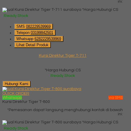
ini:
*Harga Hubungi CS
Ready Stock
SMS
082229539969
Telepon
03199842501
Whatsapp
6282229539969
Lihat Detail Produk
Kursi Direktur Tiger T-711
*Harga Hubungi CS
Ready Stock
Hubungi Kami
QUICK ORDER
Whatsapp
via SMS
Kursi Direktur Tiger T-800
*Pemesanan dapat langsung menghubungi kontak di bawah
ini:
*Harga Hubungi CS
Ready Stock