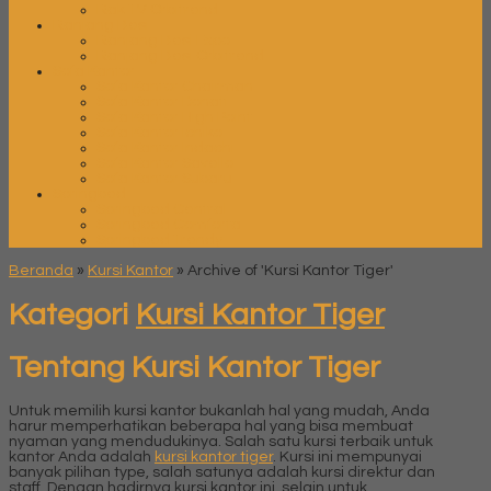
Rak TV Orbitrend
Ranjang Besi
Ranjang Besi Expo
Ranjang Besi Orbitrend
Sofa Kantor
Sofa Kantor Chairman
Sofa Kantor Donati
Sofa Kantor High Point
Sofa Kantor Ichiko
Sofa Kantor Indachi
Sofa Kantor Savello
Sofa Kantor Subaru
Springbed
Springbed Central
Springbed Comforta
Springbed Trendy
Beranda
»
Kursi Kantor
»
Archive of 'Kursi Kantor Tiger'
Kategori
Kursi Kantor Tiger
Tentang Kursi Kantor Tiger
Untuk memilih kursi kantor bukanlah hal yang mudah, Anda
harur memperhatikan beberapa hal yang bisa membuat
nyaman yang mendudukinya. Salah satu kursi terbaik untuk
kantor Anda adalah
kursi kantor tiger
. Kursi ini mempunyai
banyak pilihan type, salah satunya adalah kursi direktur dan
staff. Dengan hadirnya kursi kantor ini, selain untuk