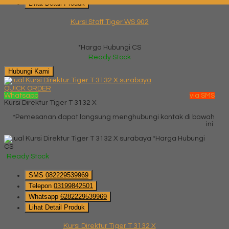
Lihat Detail Produk
Kursi Staff Tiger WS 902
*Harga Hubungi CS
Ready Stock
Hubungi Kami
QUICK ORDER
Whatsapp
via SMS
Kursi Direktur Tiger T 3132 X
*Pemesanan dapat langsung menghubungi kontak di bawah
ini:
*Harga Hubungi
CS
Ready Stock
SMS
082229539969
Telepon
03199842501
Whatsapp
6282229539969
Lihat Detail Produk
Kursi Direktur Tiger T 3132 X