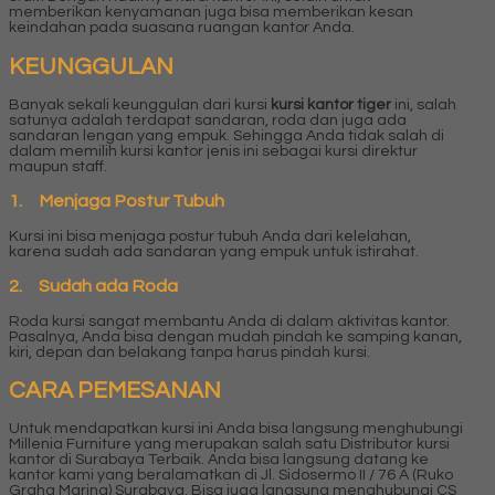
memberikan kenyamanan juga bisa memberikan kesan
keindahan pada suasana ruangan kantor Anda.
KEUNGGULAN
Banyak sekali keunggulan dari kursi
kursi kantor tiger
ini, salah
satunya adalah terdapat sandaran, roda dan juga ada
sandaran lengan yang empuk. Sehingga Anda tidak salah di
dalam memilih kursi kantor jenis ini sebagai kursi direktur
maupun staff.
1. Menjaga Postur Tubuh
Kursi ini bisa menjaga postur tubuh Anda dari kelelahan,
karena sudah ada sandaran yang empuk untuk istirahat.
2. Sudah ada Roda
Roda kursi sangat membantu Anda di dalam aktivitas kantor.
Pasalnya, Anda bisa dengan mudah pindah ke samping kanan,
kiri, depan dan belakang tanpa harus pindah kursi.
CARA PEMESANAN
Untuk mendapatkan kursi ini Anda bisa langsung menghubungi
Millenia Furniture yang merupakan salah satu Distributor kursi
kantor di Surabaya Terbaik. Anda bisa langsung datang ke
kantor kami yang beralamatkan di Jl. Sidosermo II / 76 A (Ruko
Graha Marina) Surabaya. Bisa juga langsung menghubungi CS