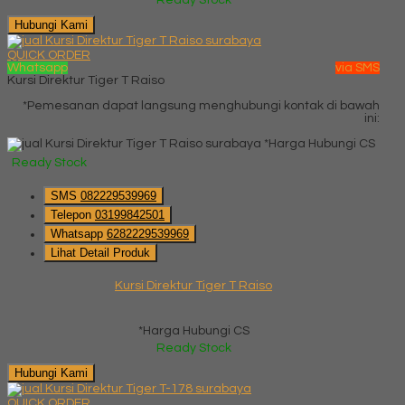
Ready Stock
Hubungi Kami
QUICK ORDER
Whatsapp
via SMS
Kursi Direktur Tiger T Raiso
*Pemesanan dapat langsung menghubungi kontak di bawah
ini:
*Harga Hubungi CS
Ready Stock
SMS
082229539969
Telepon
03199842501
Whatsapp
6282229539969
Lihat Detail Produk
Kursi Direktur Tiger T Raiso
*Harga Hubungi CS
Ready Stock
Hubungi Kami
QUICK ORDER