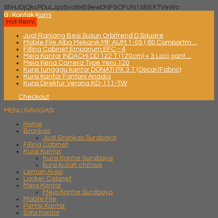
ShHJDjQkcPDuLJpz5vo9xB9ewDNF0CFUN1SBEXTVeWo
q
Kontak Kami
Hot Item!
Jual Ranjang Besi Susun Orbitrend D Square
Mobile File Alba Mekanik MF AUM 1-05 ( 60 Compartm....
Filling Cabinet Emporium EFC - 4
Meja Kantor INDACHI DD 122 T (120cm) + 3 Laci gant....
Meja Kerja Carrera Type Yeru 120
Kursi tungggu kantor DONATI PX 3 T (Oscar/Fabric)
Kursi Kantor Fantoni Anadia
Kursi Direktur Verona KD-111-TW
Checkout
MENU NAVIGASI
Home
Brankas
Jual Brankas Surabaya
Filling Cabinet
Kursi Kantor
Kursi Kantor Surabaya
kursi kuliah chitose
Lemari Arsip
Locker Cabinet
Meja Kantor
Meja Kantor Surabaya
Mobile File
Partisi Kantor
Sofa Kantor