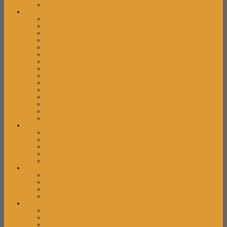
Locker Cabinet VIP
Meja Kantor
Meja Kantor Activ
Meja Kantor Aditec
Meja Kantor Alba
Meja Kantor Brother
Meja Kantor Carrera
Meja Kantor Donati
Meja Kantor Elite
Meja Kantor Expo
Meja Kantor High Point
Meja Kantor Indachi
Meja Kantor Lion
Meja Kantor Modera
Meja Kantor Orbitrend
Meja Kantor Uno
Meja Kantor Vip
Mobile File
Mobile File Alba
Mobile File Brother
Mobile File Elite
Mobile File Lion
Mobile File VIP
Partisi Kantor
Partisi Kantor Donati
Partisi Kantor Indachi
Partisi Kantor Modera
Partisi Kantor Uno
Rak TV
Rak TV Activ
Rak TV Expo
Rak TV Modera