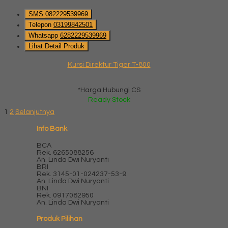
SMS
082229539969
Telepon
03199842501
Whatsapp
6282229539969
Lihat Detail Produk
Kursi Direktur Tiger T-800
*Harga Hubungi CS
Ready Stock
1
2
Selanjutnya
Info Bank
BCA
Rek.
6265088256
An. Linda Dwi Nuryanti
BRI
Rek.
3145-01-024237-53-9
An. Linda Dwi Nuryanti
BNI
Rek.
0917082950
An. Linda Dwi Nuryanti
Produk Pilihan