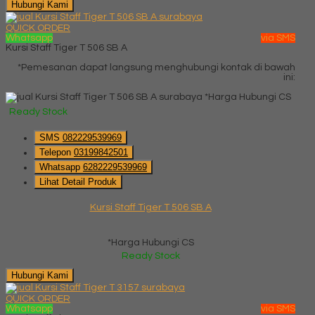
Hubungi Kami
QUICK ORDER
Whatsapp
via SMS
Kursi Staff Tiger T 506 SB A
*Pemesanan dapat langsung menghubungi kontak di bawah
ini:
*Harga Hubungi CS
Ready Stock
SMS
082229539969
Telepon
03199842501
Whatsapp
6282229539969
Lihat Detail Produk
Kursi Staff Tiger T 506 SB A
*Harga Hubungi CS
Ready Stock
Hubungi Kami
QUICK ORDER
Whatsapp
via SMS