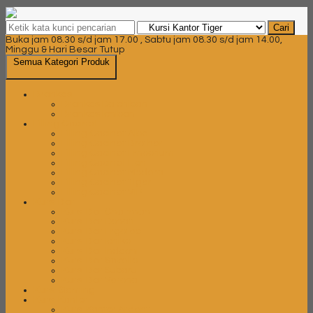
Cari
Buka jam 08.30 s/d jam 17.00 , Sabtu jam 08.30 s/d jam 14.00,
Minggu & Hari Besar Tutup
Semua Kategori Produk
Brankas
Brankas Daichiban
Brankas Ichiban
Filling Cabinet
Filling Cabinet Alba
Filling Cabinet Brother
Filling Cabinet Emporium
Filling Cabinet Lion
Filling Cabinet Modera
Filling Cabinet Tiger
Filling Cabinet VIP
Kursi Bar
Kursi Bar Chairman
Kursi Bar Donati
Kursi Bar Ergotec
Kursi Bar Ichiko
Kursi Bar Indachi
Kursi Bar Savello
Kursi Bar Subaru
Kursi Bar Verona
Kursi Gaming
Kursi Kantor
Kursi Kantor Ardent