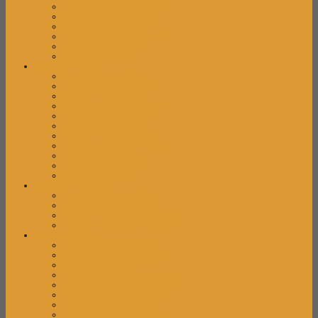
Laci Dorong High Point
Laci Dorong Indachi
Laci Dorong Modera
Laci Dorong Orbitrend
Laci Dorong UNO
Laci Dorong VIP
Lemari Arsip
Lemari Arsip Alba
Lemari Arsip Brother
Lemari Arsip Elite
Lemari Arsip Emporium
Lemari Arsip Kozure
Lemari Arsip Lion
Lemari Arsip Modera
Lemari Arsip Orbitrend
Lemari Arsip Tiger
Lemari Arsip UNO
Lemari Arsip VIP
Lemari Pakaian
Lemari Pakaian Activ
Lemari Pakaian Expo
Lemari Pakaian Modera
Lemari Pakaian Orbitrend
Locker Cabinet
Locker Cabinet Alba
Locker Cabinet Brother
Locker Cabinet Elite
Locker Cabinet Emporium
Locker Cabinet Highpoint
Locker Cabinet Kozure
Locker Cabinet Lion
Locker Cabinet Modera