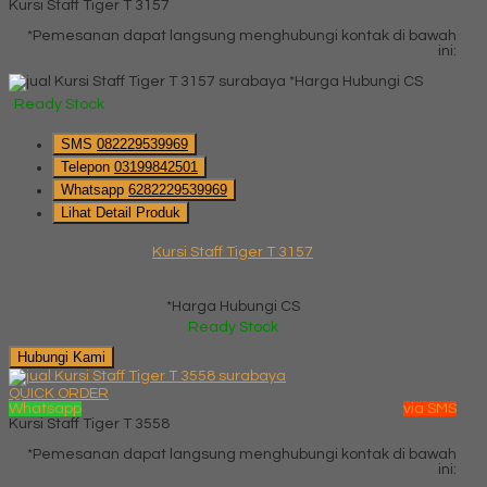
Kursi Staff Tiger T 3157
*Pemesanan dapat langsung menghubungi kontak di bawah
ini:
*Harga Hubungi CS
Ready Stock
SMS
082229539969
Telepon
03199842501
Whatsapp
6282229539969
Lihat Detail Produk
Kursi Staff Tiger T 3157
*Harga Hubungi CS
Ready Stock
Hubungi Kami
QUICK ORDER
Whatsapp
via SMS
Kursi Staff Tiger T 3558
*Pemesanan dapat langsung menghubungi kontak di bawah
ini: