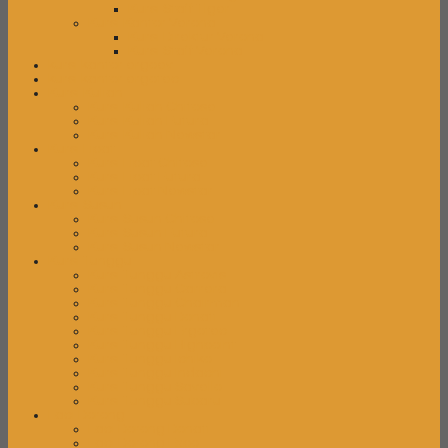
Kursi Staff Tiger
Kursi Kantor Verona
Kursi Direktur Verona
Kursi Staff Verona
kursi kantor ergoev
kursi kantor ergotec
Kursi Kuliah
Kursi Kuliah Chitose
Kursi Kuliah Futura
Kursi Kuliah Newstar
Kursi Lipat
Kursi Lipat Chitose
Kursi Lipat Futura
Kursi Lipat Newstar
Kursi Susun
Kursi Susun Chitose
Kursi Susun Futura
Kursi Susun Newstar
Kursi Tunggu
Kursi Tunggu Astrovis
Kursi Tunggu Carrera
Kursi Tunggu Chairman
Kursi Tunggu Donati
Kursi Tunggu Ergotec
Kursi Tunggu Highpoint
Kursi Tunggu Ichiko
Kursi Tunggu Indachi
Kursi Tunggu Savello
Kursi Tunggu Subaru
Laci Dorong
Laci Dorong Donati
Laci Dorong Expo