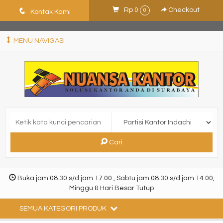
ShHJDjQkcPDuLJpz5vo9xB9ewDNF0CFUN1SBEXTVeWo
q
Rp 0
Checkout
0
Kontak Kami
MENU NAVIGASI
Cari
Buka jam 08.30 s/d jam 17.00 , Sabtu jam 08.30 s/d jam 14.00,
Minggu & Hari Besar Tutup
SEMUA KATEGORI PRODUK