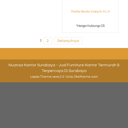
Partisi Kantor Indachi 4 L H
*Harga Hubungi CS
1
2
Selanjutnya
Nuansa Kantor Surabaya - Jual Furniture Kantor Termurah &
Terpercaya Di Surabaya
Lapax Theme
versi 2.0.1a by Oketheme.com