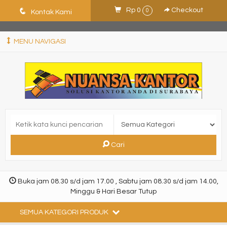
ShHJDjQkcPDuLJpz5vo9xB9ewDNF0CFUN1SBEXTVeWo
q
Rp 0
Checkout
0
Kontak Kami
MENU NAVIGASI
Cari
Buka jam 08.30 s/d jam 17.00 , Sabtu jam 08.30 s/d jam 14.00,
Minggu & Hari Besar Tutup
SEMUA KATEGORI PRODUK