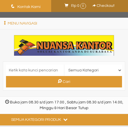
ShHJDjQkcPDuLJpz5vo9xB9ewDNF0CFUN1SBEXTVeWo
q
Rp 0
Checkout
0
Kontak Kami
MENU NAVIGASI
Cari
Buka jam 08.30 s/d jam 17.00 , Sabtu jam 08.30 s/d jam 14.00,
Minggu & Hari Besar Tutup
SEMUA KATEGORI PRODUK