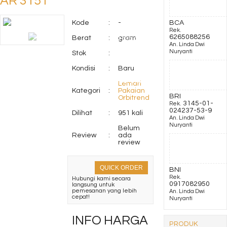
AR 3151
Darren
Kode
:
-
BCA
Rek.
6265088256
Berat
:
gram
Lemari Pakaian Activ
An. Linda Dwi
Nuryanti
Stok
:
Jazz LP 301
Kondisi
:
Baru
Sofa kantor Indachi
Lemari
Kategori
:
Pakaian
BRI
Orbitrend
Nice
3145-01-
Rek.
024237-53-9
Dilihat
:
951 kali
An. Linda Dwi
Nuryanti
Belum
Review
:
ada
review
QUICK ORDER
BNI
Rek.
Hubungi kami secara
0917082950
langsung untuk
pemesanan yang lebih
An. Linda Dwi
cepat!
Nuryanti
INFO HARGA
PRODUK