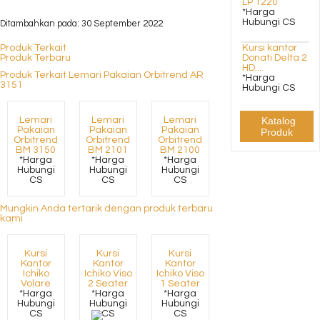
LP 1220
*Harga
Hubungi CS
Ditambahkan pada: 30 September 2022
Produk Terkait
Kursi kantor
Produk Terbaru
Donati Delta 2
HD....
Produk Terkait Lemari Pakaian Orbitrend AR
*Harga
3151
Hubungi CS
Lemari
Lemari
Lemari
Katalog
Pakaian
Pakaian
Pakaian
Produk
Orbitrend
Orbitrend
Orbitrend
BM 3150
BM 2101
BM 2100
*Harga
*Harga
*Harga
Hubungi
Hubungi
Hubungi
CS
CS
CS
Mungkin Anda tertarik dengan produk terbaru
kami
Kursi
Kursi
Kursi
Kantor
Kantor
Kantor
Ichiko
Ichiko Viso
Ichiko Viso
Volare
2 Seater
1 Seater
*Harga
*Harga
*Harga
Hubungi
Hubungi
Hubungi
CS
CS
CS