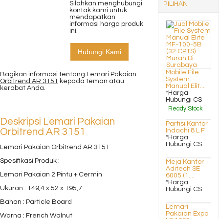
Silahkan menghubungi
PILIHAN
kontak kami untuk
mendapatkan
informasi harga produk
ini.
Hubungi Kami
Mobile File
Bagikan informasi tentang
Lemari Pakaian
System
Orbitrend AR 3151
kepada teman atau
Manual Elit....
kerabat Anda.
*Harga
Hubungi CS
Ready Stock
Deskripsi
Lemari Pakaian
Partisi Kantor
Orbitrend AR 3151
Indachi 8 L F
*Harga
Hubungi CS
Lemari Pakaian Orbitrend AR 3151
Spesifikasi Produk :
Meja Kantor
Aditech SE
Lemari Pakaian 2 Pintu + Cermin
6005 (1....
*Harga
Ukuran : 149,4 x 52 x 195,7
Hubungi CS
Bahan : Particle Board
Lemari
Pakaian Expo
Warna : French Walnut