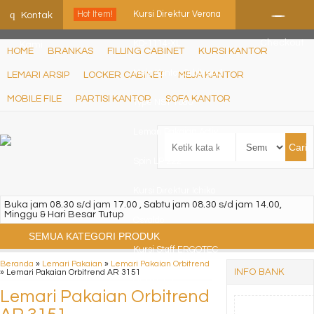
ShHJDjQkcPDuLJpz5vo9xB9ewDNF0CFUN1SBEXTVeWo
q
Hot Item!
Kursi Direktur Verona
Kontak
Checkout
KD-1114-XL
Kami
HOME
BRANKAS
FILLING CABINET
KURSI KANTOR
Meja Kantor Orbitrend
LEMARI ARSIP
LOCKER CABINET
MEJA KANTOR
MOBILE FILE
PARTISI KANTOR
SOFA KANTOR
Type NST 1080
Lemari Pakaian Activ
Cari
Spin LP 222
Kursi Direktur Ichiko
Buka jam 08.30 s/d jam 17.00 , Sabtu jam 08.30 s/d jam 14.00,
Minggu & Hari Besar Tutup
Osvaldo
SEMUA KATEGORI PRODUK
Kursi Staff ERGOTEC
Beranda
»
Lemari Pakaian
»
Lemari Pakaian Orbitrend
INFO BANK
»
Lemari Pakaian Orbitrend AR 3151
GL 810 PR
Lemari Pakaian Orbitrend
Kursi Kantor Fantoni