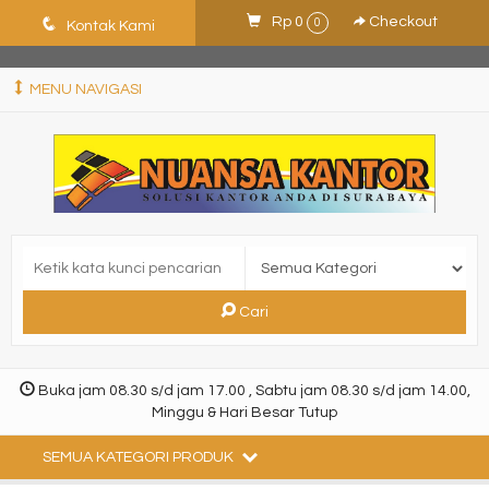
ShHJDjQkcPDuLJpz5vo9xB9ewDNF0CFUN1SBEXTVeWo
q
Rp 0
Checkout
0
Kontak Kami
MENU NAVIGASI
Cari
Buka jam 08.30 s/d jam 17.00 , Sabtu jam 08.30 s/d jam 14.00,
Minggu & Hari Besar Tutup
SEMUA KATEGORI PRODUK