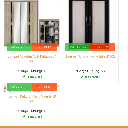
Whatsapp
via SMS
Whatsapp
via SMS
Lemari Pakaian Activ Palazzo LP
Lemari Pakaian Activ Spin LP 202
401
*Harga Hubungi CS
*Harga Hubungi CS
Ready Stock
Ready Stock
Whatsapp
via SMS
QUICK ORDER
Lemari Pakaian Activ Premio LP
401
*Harga Hubungi CS
Ready Stock