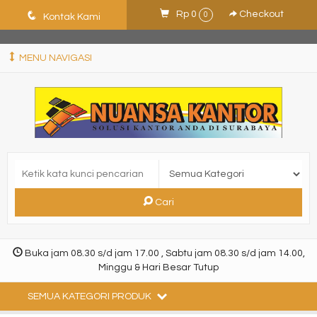
ShHJDjQkcPDuLJpz5vo9xB9ewDNF0CFUN1SBEXTVeWo
q
Rp 0
Checkout
0
Kontak Kami
MENU NAVIGASI
Cari
Buka jam 08.30 s/d jam 17.00 , Sabtu jam 08.30 s/d jam 14.00,
Minggu & Hari Besar Tutup
SEMUA KATEGORI PRODUK