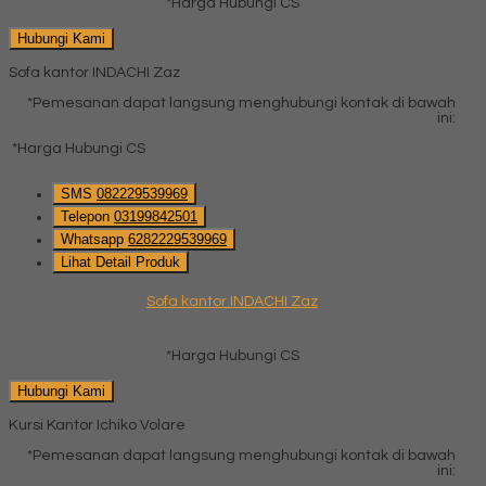
*Harga Hubungi CS
Hubungi Kami
Sofa kantor INDACHI Zaz
*Pemesanan dapat langsung menghubungi kontak di bawah
ini:
*Harga Hubungi CS
SMS
082229539969
Telepon
03199842501
Whatsapp
6282229539969
Lihat Detail Produk
Sofa kantor INDACHI Zaz
*Harga Hubungi CS
Hubungi Kami
Kursi Kantor Ichiko Volare
*Pemesanan dapat langsung menghubungi kontak di bawah
ini: