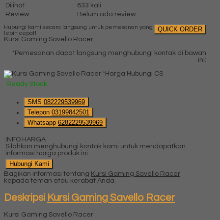
Dilihat
:
833 kali
Review
:
Belum ada review
Hubungi kami secara langsung untuk pemesanan yang
QUICK ORDER
lebih cepat!
Kursi Gaming Savello Racer
*Pemesanan dapat langsung menghubungi kontak di bawah
ini:
*Harga Hubungi CS
Ready Stock
SMS
082229539969
Telepon
03199842501
Whatsapp
6282229539969
INFO HARGA
Silahkan menghubungi kontak kami untuk mendapatkan
informasi harga produk ini.
Hubungi Kami
Bagikan informasi tentang
Kursi Gaming Savello Racer
kepada teman atau kerabat Anda.
Deskripsi
Kursi Gaming Savello Racer
Kursi Gaming Savello Racer