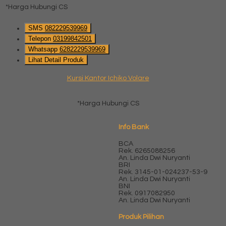
*Harga Hubungi CS
SMS
082229539969
Telepon
03199842501
Whatsapp
6282229539969
Lihat Detail Produk
Kursi Kantor Ichiko Volare
*Harga Hubungi CS
Info Bank
BCA
Rek.
6265088256
An. Linda Dwi Nuryanti
BRI
Rek.
3145-01-024237-53-9
An. Linda Dwi Nuryanti
BNI
Rek.
0917082950
An. Linda Dwi Nuryanti
Produk Pilihan