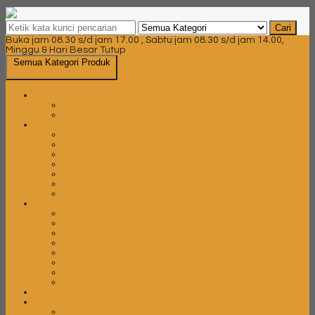
Cari
Buka jam 08.30 s/d jam 17.00 , Sabtu jam 08.30 s/d jam 14.00,
Minggu & Hari Besar Tutup
Semua Kategori Produk
Brankas
Brankas Daichiban
Brankas Ichiban
Filling Cabinet
Filling Cabinet Alba
Filling Cabinet Brother
Filling Cabinet Emporium
Filling Cabinet Lion
Filling Cabinet Modera
Filling Cabinet Tiger
Filling Cabinet VIP
Kursi Bar
Kursi Bar Chairman
Kursi Bar Donati
Kursi Bar Ergotec
Kursi Bar Ichiko
Kursi Bar Indachi
Kursi Bar Savello
Kursi Bar Subaru
Kursi Bar Verona
Kursi Gaming
Kursi Kantor
Kursi Kantor Ardent