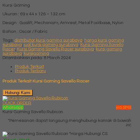
Kursi Gaming
Ukuran : 69 x 44 x 126 – 132 cm
Design : Gaslift, Mechanism, Armrest, Metal Footbase, Nylon
Bahan : Oscar / Fabric
Tags:
distributor kursi gaming surabaya
,
harga kursi gaming
surabaya
,
jual kursi gaming surabaya
,
Kursi Gaming Savello
Racer
,
Kursi Gaming Savello Racer surabaya
,
kursi gaming
surabaya
,
kursigaming
Ditambahkan pada: 8 March 2024
Produk Terkait
Produk Terbaru
Produk Terkait Kursi Gaming Savello Racer
Hubungi Kami
QUICK ORDER
Whatsapp
via SMS
Kursi Gaming Savello Rubicon
*Pemesanan dapat langsung menghubungi kontak di bawah
ini:
*Harga Hubungi CS