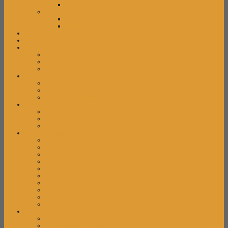
Kursi Staff Tiger
Kursi Kantor Verona
Kursi Direktur Verona
Kursi Staff Verona
kursi kantor ergoev
kursi kantor ergotec
Kursi Kuliah
Kursi Kuliah Chitose
Kursi Kuliah Futura
Kursi Kuliah Newstar
Kursi Lipat
Kursi Lipat Chitose
Kursi Lipat Futura
Kursi Lipat Newstar
Kursi Susun
Kursi Susun Chitose
Kursi Susun Futura
Kursi Susun Newstar
Kursi Tunggu
Kursi Tunggu Astrovis
Kursi Tunggu Carrera
Kursi Tunggu Chairman
Kursi Tunggu Donati
Kursi Tunggu Ergotec
Kursi Tunggu Highpoint
Kursi Tunggu Ichiko
Kursi Tunggu Indachi
Kursi Tunggu Savello
Kursi Tunggu Subaru
Laci Dorong
Laci Dorong Donati
Laci Dorong Expo