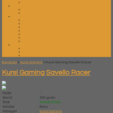
Rak TV Orbitrend
Ranjang Besi
Ranjang Besi Expo
Ranjang Besi Orbitrend
Sofa Kantor
Sofa Kantor Chairman
Sofa Kantor Donati
Sofa Kantor High Point
Sofa Kantor Ichiko
Sofa Kantor Indachi
Sofa Kantor Savello
Sofa Kantor Subaru
Springbed
Springbed Central
Springbed Comforta
Springbed Trendy
Beranda
»
Kursi Gaming
»
Kursi Gaming Savello Racer
Kursi Gaming Savello Racer
Kode
:
-
Berat
:
300 gram
Stok
:
Ready Stock
Kondisi
:
Baru
Kategori
:
Kursi Gaming