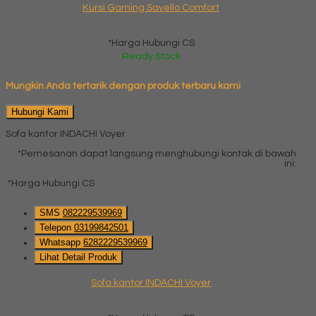
Kursi Gaming Savello Comfort
*Harga Hubungi CS
Ready Stock
Mungkin Anda tertarik dengan produk terbaru kami
Hubungi Kami
Sofa kantor INDACHI Voyer
*Pemesanan dapat langsung menghubungi kontak di bawah
ini:
*Harga Hubungi CS
SMS
082229539969
Telepon
03199842501
Whatsapp
6282229539969
Lihat Detail Produk
Sofa kantor INDACHI Voyer