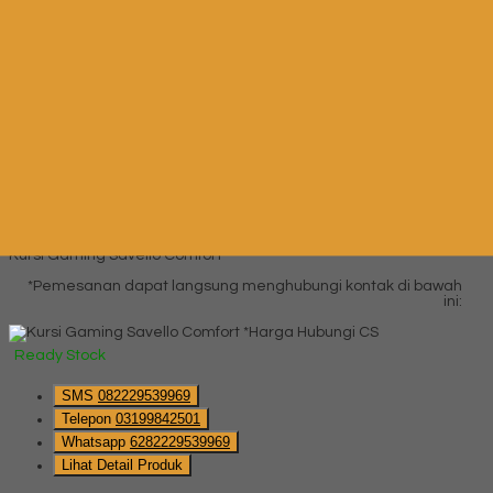
Whatsapp
6282229539969
Lihat Detail Produk
Kursi Gaming Savello Mustang
*Harga Hubungi CS
Ready Stock
Hubungi Kami
QUICK ORDER
Whatsapp
via SMS
Kursi Gaming Savello Comfort
*Pemesanan dapat langsung menghubungi kontak di bawah
ini:
*Harga Hubungi CS
Ready Stock
SMS
082229539969
Telepon
03199842501
Whatsapp
6282229539969
Lihat Detail Produk