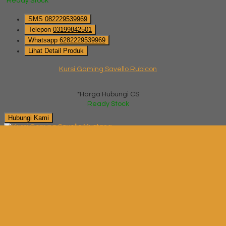
Ready Stock
SMS
082229539969
Telepon
03199842501
Whatsapp
6282229539969
Lihat Detail Produk
Kursi Gaming Savello Rubicon
*Harga Hubungi CS
Ready Stock
Hubungi Kami
QUICK ORDER
Whatsapp
via SMS
Kursi Gaming Savello Mustang
*Pemesanan dapat langsung menghubungi kontak di bawah
ini:
*Harga Hubungi CS
Ready Stock
SMS
082229539969
Telepon
03199842501