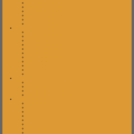
Laci Dorong High Point
Laci Dorong Indachi
Laci Dorong Modera
Laci Dorong Orbitrend
Laci Dorong UNO
Laci Dorong VIP
Lemari Arsip
Lemari Arsip Alba
Lemari Arsip Brother
Lemari Arsip Elite
Lemari Arsip Emporium
Lemari Arsip Kozure
Lemari Arsip Lion
Lemari Arsip Modera
Lemari Arsip Orbitrend
Lemari Arsip Tiger
Lemari Arsip UNO
Lemari Arsip VIP
Lemari Pakaian
Lemari Pakaian Activ
Lemari Pakaian Expo
Lemari Pakaian Modera
Lemari Pakaian Orbitrend
Locker Cabinet
Locker Cabinet Alba
Locker Cabinet Brother
Locker Cabinet Elite
Locker Cabinet Emporium
Locker Cabinet Highpoint
Locker Cabinet Kozure
Locker Cabinet Lion
Locker Cabinet Modera