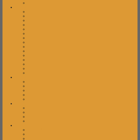
Locker Cabinet VIP
Meja Kantor
Meja Kantor Activ
Meja Kantor Aditec
Meja Kantor Alba
Meja Kantor Brother
Meja Kantor Carrera
Meja Kantor Donati
Meja Kantor Elite
Meja Kantor Expo
Meja Kantor High Point
Meja Kantor Indachi
Meja Kantor Lion
Meja Kantor Modera
Meja Kantor Orbitrend
Meja Kantor Uno
Meja Kantor Vip
Mobile File
Mobile File Alba
Mobile File Brother
Mobile File Elite
Mobile File Lion
Mobile File VIP
Partisi Kantor
Partisi Kantor Donati
Partisi Kantor Indachi
Partisi Kantor Modera
Partisi Kantor Uno
Rak TV
Rak TV Activ
Rak TV Expo
Rak TV Modera