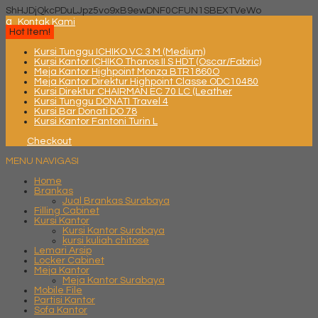
ShHJDjQkcPDuLJpz5vo9xB9ewDNF0CFUN1SBEXTVeWo
q
Kontak Kami
Hot Item!
Kursi Tunggu ICHIKO VC 3 M (Medium)
Kursi Kantor ICHIKO Thanos II S HDT (Oscar/Fabric)
Meja Kantor Highpoint Monza BTR1860O
Meja Kantor Direktur Highpoint Classe ODC10480
Kursi Direktur CHAIRMAN EC 70 LC (Leather
Kursi Tunggu DONATI Travel 4
Kursi Bar Donati DO 78
Kursi Kantor Fantoni Turin L
Checkout
MENU NAVIGASI
Home
Brankas
Jual Brankas Surabaya
Filling Cabinet
Kursi Kantor
Kursi Kantor Surabaya
kursi kuliah chitose
Lemari Arsip
Locker Cabinet
Meja Kantor
Meja Kantor Surabaya
Mobile File
Partisi Kantor
Sofa Kantor