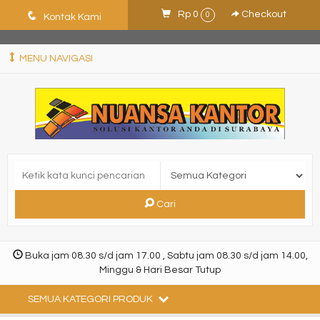
ShHJDjQkcPDuLJpz5vo9xB9ewDNF0CFUN1SBEXTVeWo
q
Rp 0
Checkout
0
Kontak Kami
MENU NAVIGASI
Cari
Buka jam 08.30 s/d jam 17.00 , Sabtu jam 08.30 s/d jam 14.00,
Minggu & Hari Besar Tutup
SEMUA KATEGORI PRODUK